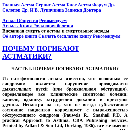
Главная
Астма Сервис
Астма Блог
Астма Форум
Др.
Солопов
Др. И.В. Луничкина
Записки Доктора
Астма Общество
Рекомендуем
Астма - Книга Эволюция болезни
Внезапная смерть от астмы и смертельные исходы
Об авторе книги
Скачать бесплатно книгу
Рекомендуем
ПОЧЕМУ ПОГИБАЮТ
АСТМАТИКИ?
ЧАСТЬ I. ПОЧЕМУ ПОГИБАЮТ АСТМАТИКИ?
Из патофизиологии астмы известно, что основным ее
синдромом является нарушение проходимости
дыхательных путей (или бронхиальная обструкция),
определяющее все клинические симптомы болезни:
кашель, одышку, затруднения дыхания и приступы
удушья. Несмотря на то, что не всегда субъективное
состояние пациентов коррелирует с выраженностью
обструктивного синдрома (Pauwels R., Snashall P.D. A
practical Approach to Asthma. CBA Publishing Services.
Printed by Adlard & Son Ltd, Dorking, 1986), все же именно