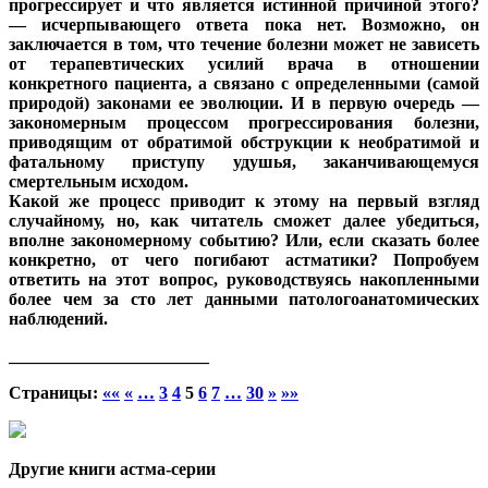
прогрессирует и что является истинной причиной этого?
— исчерпывающего ответа пока нет. Возможно, он
заключается в том, что течение болезни может не зависеть
от терапевтических усилий врача в отношении
конкретного пациента, а связано с определенными (самой
природой) законами ее эволюции. И в первую очередь —
закономерным процессом прогрессирования болезни,
приводящим от обратимой обструкции к необратимой и
фатальному приступу удушья, заканчивающемуся
смертельным исходом.
Какой же процесс приводит к этому на первый взгляд
случайному, но, как читатель сможет далее убедиться,
вполне закономерному событию? Или, если сказать более
конкретно, от чего погибают астматики? Попробуем
ответить на этот вопрос, руководствуясь накопленными
более чем за сто лет данными патологоанатомических
наблюдений.
_______________________
Страницы:
««
«
…
3
4
5
6
7
…
30
»
»»
Другие книги астма-серии