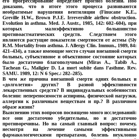
его прогрессирование определяет прогноз болезни. Ибо
доказано, что в итоге этого процесса развиваются
необратимые нарушения вентиляции (Finucane K.E.,
Greville H.W., Brown P.J.E. Irreversible airflow obstruction.
Evolution in asthma. Med. J. Austr., 1985, 142: 602–604), при
которых малоэффективно большинство
противоастматических средств. Следствием этого
являются растущие показатели смертности от астмы (Sly
R.M. Mortality from asthma. J. Allergy Clin. Immun., 1989, 84:
421–434), а также имеющие место случаи внезапной смерти
больных, субъективное и объективное состояние которых
было достаточно благополучным (Miras A., Tabib A.,
Tachean G., Maligier D. La mort subite dans l’asthme. Rev.
SAMU. 1989, 12: N 6 Spec.: 282–285).
В чем же причина внезапной смерти одних больных и
«долголетия» других? В разной эффективности
лекарственных средств? В индивидуальных особенностях
болезни: непереносимости аспирина, физической нагрузки,
аллергии к различным веществам и пр.? В различном
образе жизни?
Выяснению этих вопросов посвящено много исследований:
все они достаточно убедительны, но и достаточно
противоречивы. Но на самый главный вопрос: почему,
несмотря на лечение самыми эффективными
фармакологическими препаратами, болезнь неуклонно