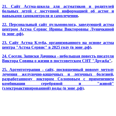
21. Сайт Астма-школа для астматиков и родителей
больных детей с доступной информацией об астме и
навыками самоконтроля и самолечения
.
22. Персональный сайт пульмонолога, заведующей астма
центром Астма Сервис Ирины Викторовны Луничкиной
(в зоне .рф)
.
23. Сайт Астма Клуба, организованного на основе астма
центра "Астма Сервис" в 2025 году (в зоне .рф)
.
24. Соседи. Записки Дачника - небольшая повесть писателя
Виктора Совина о жизни в постсоветском СНТ "Дружба"
.
25. Аргентотерапия - сайт, посвященный новому методу
лечения желудочно-кишечных и легочных болезней,
разработанному доктором Солоповым с применением
комбинации серебряной и "живой"
(электроактивированной) воды (в зоне .рф)
.