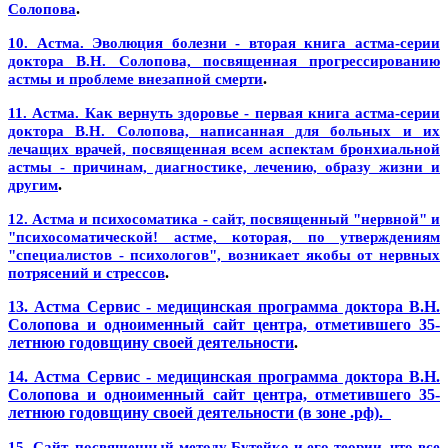
.
Солопова
10. Астма. Эволюция болезни - вторая книга астма-серии
доктора В.Н. Солопова, посвященная прогрессированию
.
астмы и проблеме внезапной смерти
11. Астма. Как вернуть здоровье - первая книга астма-серии
доктора В.Н. Солопова, написанная для больных и их
лечащих врачей, посвященная всем аспектам бронхиальной
астмы - причинам, диагностике, лечению, образу жизни и
.
другим
12. Астма и психосоматика - сайт, посвященный "нервной" и
"психосоматической! астме, которая, по утверждениям
"специалистов - психологов", возникает якобы от нервных
.
потрясений и стрессов
13. Астма Сервис - медицинская программа доктора В.Н.
Солопова и одноименный сайт центра, отметившего 35-
летнюю годовщину своей деятельности
.
14. Астма Сервис - медицинская программа доктора В.Н.
Солопова и одноименный сайт центра, отметившего 35-
летнюю годовщину своей деятельности (в зоне .рф).
15. Сайт, посвященный методу Бутейко и его теории, что все