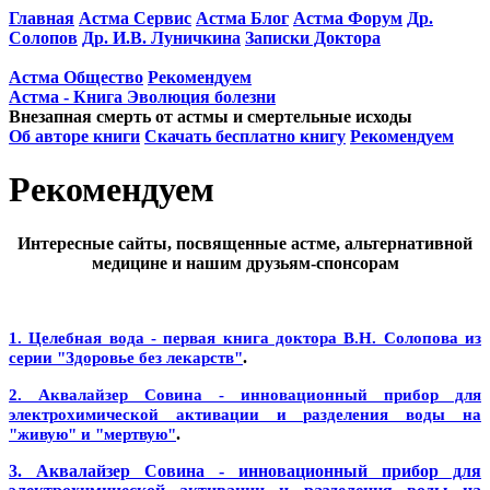
Главная
Астма Сервис
Астма Блог
Астма Форум
Др.
Солопов
Др. И.В. Луничкина
Записки Доктора
Астма Общество
Рекомендуем
Астма - Книга Эволюция болезни
Внезапная смерть от астмы и смертельные исходы
Об авторе книги
Скачать бесплатно книгу
Рекомендуем
Рекомендуем
Интересные сайты, посвященные астме, альтернативной
медицине и нашим друзьям-спонсорам
1. Целебная вода - первая книга доктора В.Н. Солопова из
.
серии "Здоровье без лекарств"
2. Аквалайзер Совина - инновационный прибор для
электрохимической активации и разделения воды на
.
"живую" и "мертвую"
3. Аквалайзер Совина - инновационный прибор для