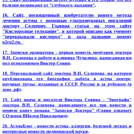
.
болезни возникают от "глубокого дыхания"
16. Сайт, посвященный изобретателю нового метода
лечения астмы с помощью ультразвуковых ингаляций
доктору Солопову. Главная статья на этом сайте
"Кислороднае голодание", в которой описано как ученому
"перекрывали кислород" и дала название домену
o2co2.ru.
17. Записки ординатора - первая повесть мемуаров доктора
В.Н. Солопова о работе в клинике Чучалина, написанная им
.
под псевдонимом Виктор Совин
18. Персональный сайт доктора В.Н. Солопова, на котором
опубликована его биография, работа в астма центре,
научные труды, изданные в СССР, России и за рубежом (в
.
зоне .рф)
19. Сайт врача и писателя Виктора Совина - "биографа"
доктора В.Н. Солопова,
написавшего все три повести и
первую книгу романа "Записки Доктора" (Совин означает
.
СОлопов ВИктор Николаевич)
20. АстмаБлог - новости астмы, аллергии, болезней легких и
.
интересные новости медицинской науки