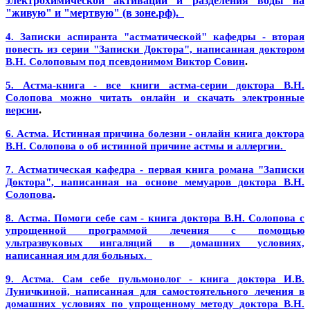
электрохимической активации и разделения воды на
"живую" и "мертвую" (в зоне.рф).
4. Записки аспиранта "астматической" кафедры - вторая
повесть из серии "Записки Доктора", написанная доктором
.
В.Н. Солоповым под псевдонимом Виктор Совин
5. Астма-книга - все книги астма-серии доктора В.Н.
Солопова можно читать онлайн и скачать электронные
.
версии
6. Астма. Истинная причина болезни - онлайн книга доктора
В.Н. Солопова о об истинной причине астмы и аллергии.
7. Астматическая кафедра - первая книга романа "Записки
Доктора", написанная на основе мемуаров доктора В.Н.
.
Солопова
8. Астма. Помоги себе сам - книга доктора В.Н. Солопова с
упрощенной программой лечения с помощью
ультразвуковых ингаляций в домашних условиях,
написанная им для больных.
9. Астма. Сам себе пульмонолог - книга доктора И.В.
Луничкиной, написанная для самостоятельного лечения в
домашних условиях по упрощенному методу доктора В.Н.