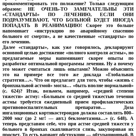
прокомментировать это положение? Только следующим
образом: НЕ ОЧЕНЬ-ТО ЗАМЕЧАТЕЛЬНЫ ЭТИ
«СТАНДАРТЫ» ПО ЛЕЧЕНИЮ, ЕСЛИ ОНИ
ПОДРАЗУМЕВАЮТ, ЧТО БОЛЬНОЙ БУДЕТ ИНОГДА
ПОПАДАТЬ В РЕАНИМАЦИЮ! Скорее это больше
напоминает «инструкцию по аварийному спасению
больного от смерти», а не качественные «стандарты» по
его лечению.
Далее «стандарты», как уже говорилось, декларируют
основной целью достижение «полного контроля астмы», но
предлагаемые меры напоминают скорее опыты по
разработке оптимальной программы лечения. Ну а почему
это может считаться лишь опытами? Можно объяснить
это на примере все того же доклада «Глобальная
стратегия…». Что он предлагает для того, чтобы «жизнь с
бронхиальной астмой» могла… «быть вполне нормальной»
(с. 624)? Итак, возьмем, например, «средней степени
тяжести» астму: «Больным со средней тяжестью течения
астмы требуется ежедневный прием профилактических
противовоспалительных препаратов… Доза
ингаляционных кортикостероидов должна составлять 800–
2000 мкг (до 2 мг! — авт.) беклометазона…» (с. 648). А
теперь представим себе, что при астме средней тяжести у
больного в бронхах скапливается слизь, закупоривая их
просвет. То есть вариант обструкции — обтурационный. В