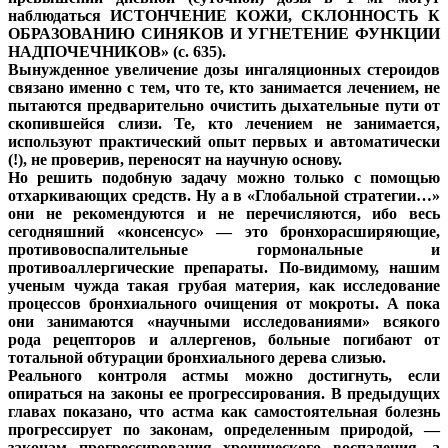
наблюдаться ИСТОНЧЕНИЕ КОЖИ, СКЛОННОСТЬ К
ОБРАЗОВАНИЮ СИНЯКОВ И УГНЕТЕНИЕ ФУНКЦИИ
НАДПОЧЕЧНИКОВ» (с. 635).
Вынужденное увеличение дозы ингаляционных стероидов
связано именно с тем, что те, кто занимается лечением, не
пытаются предварительно очистить дыхательные пути от
скопившейся слизи. Те, кто лечением не занимается,
используют практический опыт первых и автоматически
(!), не проверив, переносят на научную основу.
Но решить подобную задачу можно только с помощью
отхаркивающих средств. Ну а в «Глобальной стратегии…»
они не рекомендуются и не перечисляются, ибо весь
сегодняшний «консенсус» — это бронхорасширяющие,
противовоспалительные гормональные и
противоаллергические препараты. По-видимому, нашим
ученым чужда такая грубая материя, как исследование
процессов бронхиального очищения от мокроты. А пока
они занимаются «научными исследованиями» всякого
рода рецепторов и аллергенов, больные погибают от
тотальной обтурации бронхиального дерева слизью.
Реального контроля астмы можно достигнуть, если
опираться на законы ее прогрессирования. В предыдущих
главах показано, что астма как самостоятельная болезнь
прогрессирует по законам, определенным природой, —
законам прогрессирования хронического воспаления, а