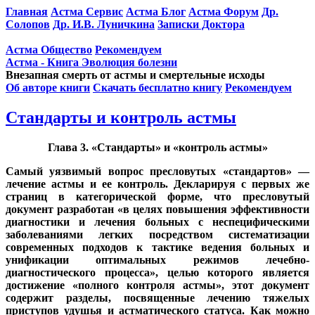
Главная
Астма Сервис
Астма Блог
Астма Форум
Др.
Солопов
Др. И.В. Луничкина
Записки Доктора
Астма Общество
Рекомендуем
Астма - Книга Эволюция болезни
Внезапная смерть от астмы и смертельные исходы
Об авторе книги
Скачать бесплатно книгу
Рекомендуем
Стандарты и контроль астмы
Глава 3. «Стандарты» и «контроль астмы»
Самый уязвимый вопрос пресловутых «стандартов» —
лечение астмы и ее контроль. Декларируя с первых же
страниц в категорической форме, что пресловутый
документ разработан «в целях повышения эффективности
диагностики и лечения больных с неспецифическими
заболеваниями легких посредством систематизации
современных подходов к тактике ведения больных и
унификации оптимальных режимов лечебно-
диагностического процесса», целью которого является
достижение «полного контроля астмы», этот документ
содержит разделы, посвященные лечению тяжелых
приступов удушья и астматического статуса. Как можно