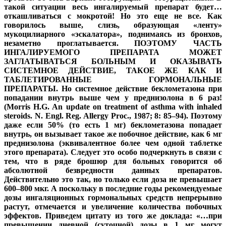
такой ситуации весь ингалируемый препарат будет…
откашливаться с мокротой! Но это еще не все. Как
говорилось выше, слизь, образующая «ленту»
мукоцилиарного «эскалатора», поднимаясь из бронхов,
незаметно проглатывается. ПОЭТОМУ ЧАСТЬ
ИНГАЛИРУЕМОГО ПРЕПАРАТА МОЖЕТ
ЗАГЛАТЫВАТЬСЯ БОЛЬНЫМ И ОКАЗЫВАТЬ
СИСТЕМНОЕ ДЕЙСТВИЕ, ТАКОЕ ЖЕ КАК И
ТАБЛЕТИРОВАННЫЕ ГОРМОНАЛЬНЫЕ
ПРЕПАРАТЫ. Но системное действие беклометазона при
попадании внутрь выше чем у преднизолона в 6 раз!
(Morris H.G. An update on treatment of asthma with inhaled
steroids. N. Engl. Reg. Allergy Proc., 1987; 8: 85–94). Поэтому
даже если 50% (то есть 1 мг) беклометазона попадает
внутрь, он вызывает такое же побочное действие, как 6 мг
преднизолона (эквивалентное более чем одной таблетке
этого препарата). Следует это особо подчеркнуть в связи с
тем, что в ряде брошюр для больных говорится об
абсолютной безвредности данных препаратов.
Действительно это так, но только если доза не превышает
600–800 мкг. А поскольку в последние годы рекомендуемые
дозы ингаляционных гормональных средств непрерывно
растут, отмечается и увеличение количества побочных
эффектов. Приведем цитату из того же доклада: «…при
превышении дневной (суточной) дозы в 1 мг могут