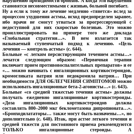
нарушению проходимости бронхов. А когда эти нарушения
становятся несовместимыми с жизнью, больной погибает.
Ну а если к тому же лечение медленно «тянется» вслед за
процессом ухудшения астмы, исход предопределен заранее,
ибо врачи не смогут угнаться за прогрессирующей с
недоступной для них скоростью болезнью. Это можно
проиллюстрировать на примере того же доклада
«Глобальная стратегия…». В нем излагается так
называемый ступенчатый подход к лечению. «Цель
лечения — контроль астмы» (с. 644).
Больные «с легким персистирующим течением астмы…»
лечатся следующим образом: «Первичная терапия
включает прием противовоспалительных препаратов» и ее
«… можно начинать с ингаляционных кортикостероидов,
кромогликата натрия или недокромила натрия… При
необходимости ДЛЯ ОБЛЕГЧЕНИЯ СИМПТОМОВ можно
использовать ингаляционные бета-2-агонисты…» (с. 643).
Больные «со средней тяжестью течения астмы» должны
получать ежедневно ингаляционные кортикостероиды.
«Доза ингаляционных кортикостероидов должна
составлять 800–2000 мкг беклометазона дипропионата…».
«Бронходилататоры… также могут быть назначены…», но
дополнительно (с. 648). Итак, при астме легкого течения и
средней тяжести для постоянного приема рекомендуются
ТОЛЬКО ингаляционные стероиды. А