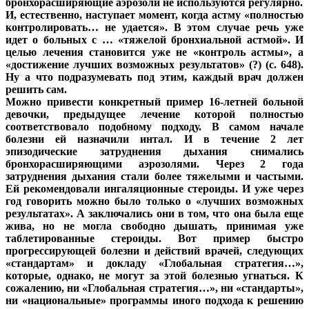
бронхорасширяющие аэрозоли не используются регулярно.
И, естественно, наступает момент, когда астму «полностью
контролировать… не удается». В этом случае речь уже
идет о больных с … «тяжелой бронхиальной астмой». И
целью лечения становится уже не «контроль астмы», а
«достижение лучших возможных результатов» (?) (с. 648).
Ну а что подразумевать под этим, каждый врач должен
решить сам.
Можно привести конкретный пример 16-летней больной
девочки, предыдущее лечение которой полностью
соответствовало подобному подходу. В самом начале
болезни ей назначили интал. И в течение 2 лет
эпизодические затруднения дыхания снимались
бронхорасширяющими аэрозолями. Через 2 года
затруднения дыхания стали более тяжелыми и частыми.
Ей рекомендовали ингаляционные стероиды. И уже через
год говорить можно было только о «лучших возможных
результатах». А заключались они в том, что она была еще
жива, но не могла свободно дышать, принимая уже
таблетированные стероиды. Вот пример быстро
прогрессирующей болезни и действий врачей, следующих
«стандартам» и докладу «Глобальная стратегия…»,
которые, однако, не могут за этой болезнью угнаться. К
сожалению, ни «Глобальная стратегия…», ни «стандарты»,
ни «национальные» программы иного подхода к решению