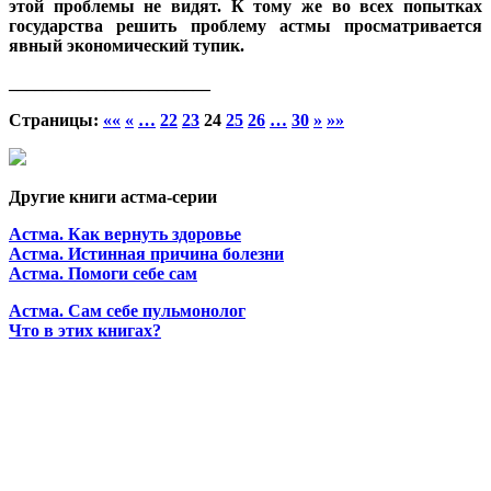
этой проблемы не видят. К тому же во всех попытках
государства решить проблему астмы просматривается
явный экономический тупик.
_______________________
Страницы:
««
«
…
22
23
24
25
26
…
30
»
»»
Другие книги астма-серии
Астма. Как вернуть здоровье
Астма. Истинная причина болезни
Астма. Помоги себе сам
Астма. Сам себе пульмонолог
Что в этих книгах?