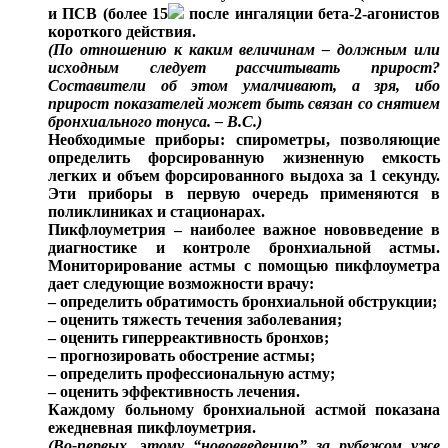
и ПСВ (более 15
после ингаляции бета-2-агонистов
короткого действия.
(По отношению к каким величинам – должным или
исходным следует рассчитывать прирост?
Составители об этом умалчивают, а зря, ибо
прирост показателей может быть связан со снятием
бронхиального тонуса. – В.С.)
Необходимые приборы: спирометры, позволяющие
определить форсированную жизненную емкость
легких и объем форсированного выдоха за 1 секунду.
Эти приборы в первую очередь применяются в
поликлиниках и стационарах.
Пикфлоуметрия – наиболее важное нововведение в
диагностике и контроле бронхиальной астмы.
Мониторирование астмы с помощью пикфлоуметра
дает следующие возможности врачу:
– определить обратимость бронхиальной обструкции;
– оценить тяжесть течения заболевания;
– оценить гиперреактивность бронхов;
– прогнозировать обострение астмы;
– определить профессиональную астму;
– оценить эффективность лечения.
Каждому больному бронхиальной астмой показана
ежедневная пикфлоуметрия.
(Во-первых, этому “нововведению” за рубежом уже