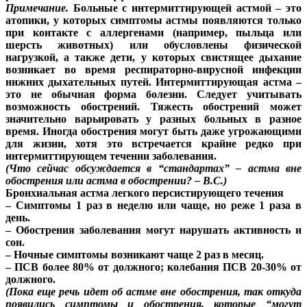
Примечание.
Больные с интермиттирующей астмой – это
атопики, у которых симптомы астмы появляются только
при контакте с аллергенами (например, пыльца или
шерсть животных) или обусловлены физической
нагрузкой, а также дети, у которых свистящее дыхание
возникает во время респираторно-вирусной инфекции
нижних дыхательных путей. Интермиттирующая астма –
это не обычная форма болезни. Следует учитывать
возможность обострений. Тяжесть обострений может
значительно варьировать у разных больных в разное
время. Иногда обострения могут быть даже угрожающими
для жизни, хотя это встречается крайне редко при
интермиттирующем течении заболевания.
(Что сейчас обсуждается в “стандартах” – астма вне
обострения или астма в обострении? – В.С.)
Бронхиальная астма легкого персистирующего течения
– Симптомы 1 раз в неделю или чаще, но реже 1 раза в
день.
– Обострения заболевания могут нарушать активность и
сон.
– Ночные симптомы возникают чаще 2 раз в месяц.
– ПСВ более 80% от должного; колебания ПСВ 20-30% от
должного.
(Пока еще речь идет об астме вне обострения, так откуда
появились симптомы и обострения, которые “могут