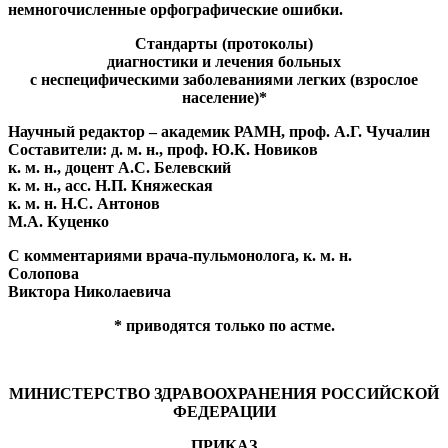
немногочисленные орфографические ошибки.
Стандарты (протоколы)
диагностики и лечения больных
с неспецифическими заболеваниями легких (взрослое
население)*
Научный редактор – академик РАМН, проф.
А.Г. Чучалин
Составители: д. м. н., проф.
Ю.К. Новиков
к. м. н., доцент
А.С. Белевский
к. м. н., асс.
Н.П. Княжеская
к. м. н.
Н.С. Антонов
М.А. Куценко
С комментариями врача-пульмонолога, к. м. н.
Солопова
Виктора Николаевича
* приводятся только по астме.
МИНИСТЕРСТВО ЗДРАВООХРАНЕНИЯ РОССИЙСКОЙ
ФЕДЕРАЦИИ
ПРИКАЗ