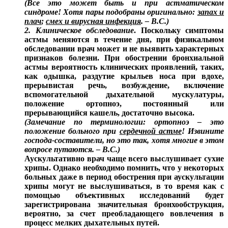
(Все это может быть и при астматическом
синдроме! Хотя пары подобраны оригинально:
запах и
плач
;
смех и вирусная инфекция
. – В.С.)
2. Клиническое обследование
. Поскольку симптомы
астмы меняются в течение дня, при физикальном
обследовании врач может и не выявить характерных
признаков болезни. При обострении бронхиальной
астмы вероятность клинических проявлений, таких,
как одышка, раздутие крыльев носа при вдохе,
прерывистая речь, возбуждение, включение
вспомогательной дыхательной мускулатуры,
положение ортопноэ, постоянный или
прерывающийся кашель, достаточно высока.
(Замечание по терминологии: ортопноэ – это
положение больного при
сердечной астме
! Извините
господа-составители, но это так, хотя многие в этом
вопросе путаются. – В.С.)
Аускультативно врач чаще всего выслушивает сухие
хрипы. Однако необходимо помнить, что у некоторых
больных даже в период обострения при аускультации
хрипы могут не выслушиваться, в то время как с
помощью объективных исследований будет
зарегистрирована значительная бронхообструкция,
вероятно, за счет преобладающего вовлечения в
процесс мелких дыхательных путей.