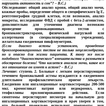
нарушать активность и сон”? – В.С.)
Обследование:
общий анализ крови, общий анализ мочи,
кожные пробы, определение общего и специфического Ig Е,
рентгенография грудной клетки, если возможно, анализ
мокроты, исследование ФВД с пробой с бета-2-агонистом,
дополнительно для уточнения диагноза возможно
проведение провокационных тестов с
бронхоконстрикторами, физической нагрузкой или
аллергенами (в специализированном учреждении),
желательна ежедневная пикфлоуметрия.
(Если диагноз астмы установлен, проведение
бронхопровокационных тестов не только нецелесообразно,
но и опасно для жизни пациента. К тому же после
подобного “диагностического” вмешательства и разовьется
обострение болезни! Что касается анализа мочи, какое все
же отношение он имеет к астме? – В.С.)
Лечение:
ступень 2. Больные с легким персистирующим
течением бронхиальной астмы нуждаются в ежедневном
длительном профилактическом приеме лекарств.
Ежедневно или ингаляционные кортикостероиды 200-500
мкг, кромогликат натрия или недокромил, или
теофиллины пролонгированного действия. Если
симптомы персистируют несмотря на начальную дозу
ингаляционных кортикостероидов и врач уверен в том,
что больной правильно использует препараты, дозу