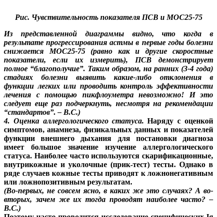
Рис. Чувствительность показателя ПСВ и МОС25-75
Из представленной диаграммы видно, что когда в
результате прогрессирования астмы в первые годы болезни
снижается МОС25-75 (равно как и другие скоростные
показатели, если их измерить), ПСВ демонстрирует
полное “благополучие”. Таким образом, на ранних (3-4 года)
стадиях болезни выявить какие-либо отклонения в
функции легких или проводить контроль эффективности
лечения с помощью пикфлоуметра невозможно! И это
следует еще раз подчеркнуть, несмотря на рекомендации
“стандартов”. – В.С.)
4. Оценка аллергологического статуса.
Наряду с оценкой
симптомов, анамнеза, физикальных данных и показателей
функции внешнего дыхания для постановки диагноза
имеет большое значение изучение аллергологического
статуса. Наиболее часто используются скарификационные,
внутрикожные и уколочные (прик-тест) тесты. Однако в
ряде случаев кожные тесты приводят к ложнонегативным
или ложнопозитивным результатам.
(Во-первых, не совсем ясно, в каких же это случаях? А во-
вторых, зачем же их тогда проводят наиболее часто? –
В.С.)
Поэтому часто проводится исследование специфических Ig