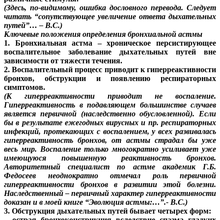
(Здесь, по-видимому, ошибка дословного перевода. Следует
читать “сопутствующее увеличение ответа дыхательных
путей”… – В.С.)
Ключевые положения определения бронхиальной астмы
1. Бронхиальная астма – хроническое персистирующее
воспалительное заболевание дыхательных путей вне
зависимости от тяжести течения.
2. Воспалительный процесс приводит к гиперреактивности
бронхов, обструкции и появлению респираторных
симптомов.
(К гиперреактивности приводит не воспаление.
Гиперреактивность в подавляющем большинстве случаев
является первичной (наследственно обусловленной). Если
бы в результате ежегодных вирусных и пр. респираторных
инфекций, протекающих с воспалением, у всех развивалась
гиперреактивность бронхов, от астмы страдал бы уже
весь мир. Воспаление только многократно усиливает уже
имеющуюся повышенную реактивность бронхов.
Авторитетный специалист по астме академик Г.Б.
Федосеев неоднократно отмечал роль первичной
гиперреактивности бронхов в развитии этой болезни.
Наследственный – первичный характер гиперреактивности
доказан и в моей книге “Эволюция астмы:…”.- В.С.)
3. Обструкция дыхательных путей бывает четырех форм:
– острая бронхоконстрикция вследствие спазма гладких