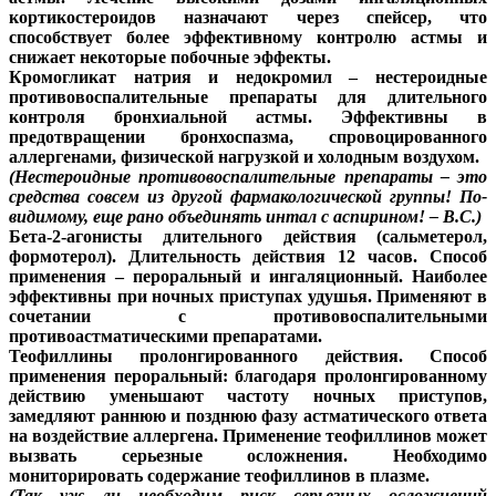
кортикостероидов назначают через спейсер, что
способствует более эффективному контролю астмы и
снижает некоторые побочные эффекты.
Кромогликат натрия и недокромил – нестероидные
противовоспалительные препараты для длительного
контроля бронхиальной астмы. Эффективны в
предотвращении бронхоспазма, спровоцированного
аллергенами, физической нагрузкой и холодным воздухом.
(Нестероидные противовоспалительные препараты – это
средства совсем из другой фармакологической группы! По-
видимому, еще рано объединять интал с аспирином! – В.С.)
Бета-2-агонисты длительного действия (сальметерол,
формотерол). Длительность действия 12 часов. Способ
применения – пероральный и ингаляционный. Наиболее
эффективны при ночных приступах удушья. Применяют в
сочетании с противовоспалительными
противоастматическими препаратами.
Теофиллины пролонгированного действия. Способ
применения пероральный: благодаря пролонгированному
действию уменьшают частоту ночных приступов,
замедляют раннюю и позднюю фазу астматического ответа
на воздействие аллергена. Применение теофиллинов может
вызвать серьезные осложнения. Необходимо
мониторировать содержание теофиллинов в плазме.
(Так уж ли необходим риск серьезных осложнений