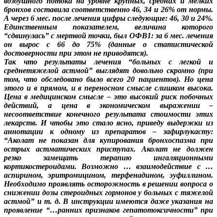
воздушного потока на уровне крупных, средних и мелких
бронхов составила соответственно 46, 34 и 26% от нормы.
А через 6 мес. после лечения цифры следующие: 46, 30 и 24%.
Единственным показателем, величина которого
“сдвинулась” с мертвой точки, был ОФВ1: за 6 мес. лечения
он вырос с 66 до 75% (данные о статистической
достоверности при этом не приводятся).
Так что результаты лечения “больных с легкой и
среднетяжелой астмой” выглядят довольно скромно (при
том, что обследовано было всего 20 пациентов). Но цена
этого и в прямом, и в переносном смысле слишком высока.
Цена в медицинском смысле – это высокий риск побочных
действий, а цена в экономическом выражении –
несоответствие конечного результата стоимости этих
лекарств. И чтобы это стало ясно, приведу выдержки из
аннотации к одному из препаратов – зафирлукасту:
“Аколат не показан для купирования бронхоспазма при
острых астматических приступах. Аколат не должен
резко замещать терапию ингаляционными
кортикостероидами. Возможно … взаимодействие с …
аспирином, эритромицином, терфенадином, эуфиллином.
Необходимо проявлять осторожность в решении вопроса о
снижении дозы стероидных гормонов у больных с тяжелой
астмой” и т. д. В инструкции имеются даже указания на
проявление “…ранних признаков гепатотоксичности” при