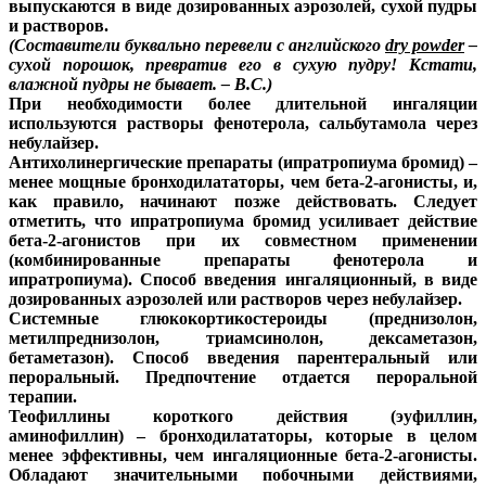
выпускаются в виде дозированных аэрозолей, сухой пудры
и растворов.
(Составители буквально перевели с английского
dry powder
–
сухой порошок, превратив его в сухую пудру! Кстати,
влажной пудры не бывает. – В.С.)
При необходимости более длительной ингаляции
используются растворы фенотерола, сальбутамола через
небулайзер.
Антихолинергические препараты (ипратропиума бромид) –
менее мощные бронходилататоры, чем бета-2-агонисты, и,
как правило, начинают позже действовать. Следует
отметить, что ипратропиума бромид усиливает действие
бета-2-агонистов при их совместном применении
(комбинированные препараты фенотерола и
ипратропиума). Способ введения ингаляционный, в виде
дозированных аэрозолей или растворов через небулайзер.
Системные глюкокортикостероиды (преднизолон,
метилпреднизолон, триамсинолон, дексаметазон,
бетаметазон). Способ введения парентеральный или
пероральный. Предпочтение отдается пероральной
терапии.
Теофиллины короткого действия (эуфиллин,
аминофиллин) – бронходилататоры, которые в целом
менее эффективны, чем ингаляционные бета-2-агонисты.
Обладают значительными побочными действиями,