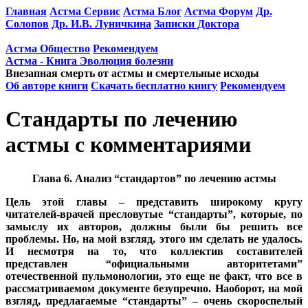
Главная
Астма Сервис
Астма Блог
Астма Форум
Др.
Солопов
Др. И.В. Луничкина
Записки Доктора
Астма Общество
Рекомендуем
Астма - Книга Эволюция болезни
Внезапная смерть от астмы и смертельные исходы
Об авторе книги
Скачать бесплатно книгу
Рекомендуем
Стандарты по лечению
астмы с комментариями
Глава 6. Анализ “стандартов” по лечению астмы
Цель этой главы – представить широкому кругу
читателей-врачей пресловутые “стандарты”, которые, по
замыслу их авторов, должны были бы решить все
проблемы. Но, на мой взгляд, этого им сделать не удалось.
И несмотря на то, что коллектив составителей
представлен “официальными авторитетами”
отечественной пульмонологии, это еще не факт, что все в
рассматриваемом документе безупречно. Наоборот, на мой
взгляд, предлагаемые “стандарты” – очень скороспелый