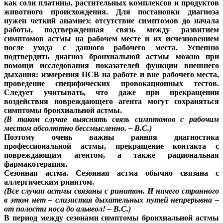
как соли платины, растительных комплексов и продуктов
животного происхождения. Для постановки диагноза
нужен четкий анамнез: отсутствие симптомов до начала
работы, подтвержденная связь между развитием
симптомов астмы на рабочем месте и их исчезновением
после ухода с данного рабочего места. Успешно
подтвердить диагноз бронхиальной астмы можно при
помощи исследования показателей функции внешнего
дыхания: измерения ПСВ на работе и вне рабочего места,
проведение специфических провокационных тестов.
Следует учитывать, что даже при прекращении
воздействия повреждающего агента могут сохраняться
симптомы бронхиальной астмы.
(В таком случае выяснять связь симптомов с рабочим
местом абсолютно бессмысленно. – В.С.)
Поэтому очень важны ранняя диагностика
профессиональной астмы, прекращение контакта с
повреждающим агентом, а также рациональная
фармакотерапия.
Сезонная астма.
Сезонная астма обычно связана с
аллергическим ринитом.
(Все случаи астмы связаны с ринитом. И ничего странного
в этом нет – слизистая дыхательных путей непрерывна –
от полости носа до альвеол! – В.С.)
В период между сезонами симптомы бронхиальной астмы