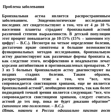
Проблема заболевания
Бронхиальная астма является распространенным
заболеванием. Эпидемиологические исследования
последних лет свидетельствуют о том, что от 4 до 10 %
населения планеты страдают бронхиальной астмой
различной степени выраженности. В детской популяции
этот процент повышается до 10-15% (15% – запомним эту
цифру! – В.С.). Несмотря на четкое определение болезни,
достаточно яркие симптомы и большие возможности
функциональных методов исследования, бронхиальную
астму диагностируют как различные формы бронхита и,
как следствие этого, неэффективно и неадекватно лечат
курсами антибиотиков и противокашлевых препаратов. У
3 из 5 больных бронхиальную астму диагностируют на
поздних стадиях болезни. Таким образом,
распространенный тезис о том, что “все, что
сопровождается свистящими хрипами, еще не является
бронхиальной астмой”, необходимо изменить, так как более
подходящей точкой зрения является следующая: “все, что
сопровождается свистящими хрипами, следует считать
астмой до тех пор, пока не будет доказано обратное”
(запомним это положение. – В.С.).
(Итак, наконец в России официально признан рост