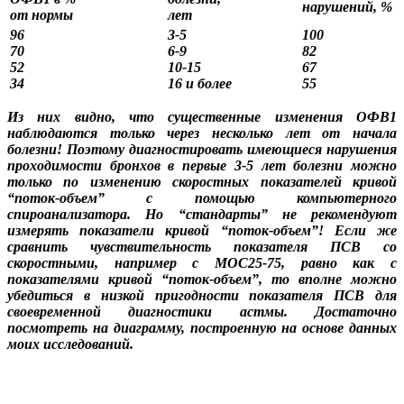
нарушений, %
от нормы
лет
96
3-5
100
70
6-9
82
52
10-15
67
34
16 и более
55
Из них видно, что существенные изменения ОФВ1
наблюдаются только через несколько лет от начала
болезни! Поэтому диагностировать имеющиеся нарушения
проходимости бронхов в первые 3-5 лет болезни можно
только по изменению скоростных показателей кривой
“поток-объем” с помощью компьютерного
спироанализатора. Но “стандарты” не рекомендуют
измерять показатели кривой “поток-объем”! Если же
сравнить чувствительность показателя ПСВ со
скоростными, например с МОС25-75, равно как с
показателями кривой “поток-объем”, то вполне можно
убедиться в низкой пригодности показателя ПСВ для
своевременной диагностики астмы. Достаточно
посмотреть на диаграмму, построенную на основе данных
моих исследований.