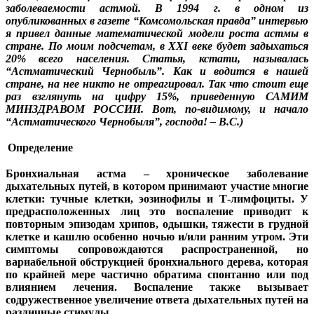
заболеваемости астмой. В 1994 г. в одном из
опубликованных в газете “Комсомольская правда” интервью
я привел данные математической модели роста астмы в
стране. По моим подсчетам, в XXI веке будет задыхаться
20% всего населения. Статья, кстати, называлась
“Астматический Чернобыль”. Как и водится в нашей
стране, на нее никто не отреагировал. Так что стоит еще
раз взглянуть на цифру 15%, приведенную САМИМ
МИНЗДРАВОМ РОССИИ. Вот, по-видимому, и начало
“Астматического Чернобыля”, господа! – В.С.)
Определение
Бронхиальная астма – хроническое заболевание
дыхательных путей, в котором принимают участие многие
клетки: тучные клетки, эозинофилы и Т-лимфоциты. У
предрасположенных лиц это воспаление приводит к
повторным эпизодам хрипов, одышки, тяжести в грудной
клетке и кашлю особенно ночью и/или ранним утром. Эти
симптомы сопровождаются распространенной, но
вариабельной обструкцией бронхиального дерева, которая
по крайней мере частично обратима спонтанно или под
влиянием лечения. Воспаление также вызывает
содружественное увеличение ответа дыхательных путей на
различные стимулы.