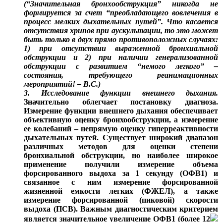
(“Значительная бронхообструкция” никогда не
формируется за счет “преобладающего вовлечения в
процесс мелких дыхательных путей”. Что касается
отсутствия хрипов при аускультации, то это может
быть только в двух прямо противоположных случаях:
1) при отсутствии выраженной бронхиальной
обструкции и 2) при наличии генерализованной
обструкции с развитием “немого легкого” –
состояния, требующего реанимационных
мероприятий! – В.С.)
3. Исследование функции внешнего дыхания.
Значительно облегчает постановку диагноза.
Измерение функции внешнего дыхания обеспечивает
объективную оценку бронхообструкции, а измерение
ее колебаний – непрямую оценку гиперреактивности
дыхательных путей. Существует широкий диапазон
различных методов для оценки степени
бронхиальной обструкции, но наиболее широкое
применение получили измерение объема
форсированного выдоха за 1 секунду (ОФВ1) и
связанное с ним измерение форсированной
жизненной емкости легких (ФЖЕЛ), а также
измерение форсированной (пиковой) скорости
выдоха (ПСВ). Важным диагностическим критерием
является значительное увеличение ОФВ1 (более 12