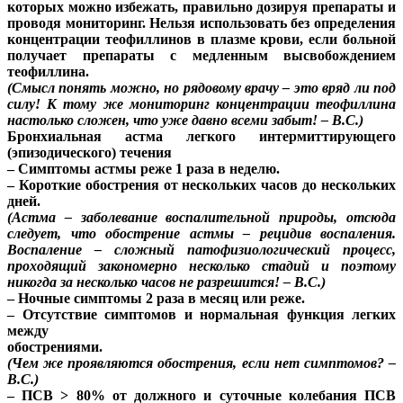
которых можно избежать, правильно дозируя препараты и
проводя мониторинг. Нельзя использовать без определения
концентрации теофиллинов в плазме крови, если больной
получает препараты с медленным высвобождением
теофиллина.
(Смысл понять можно, но рядовому врачу – это вряд ли под
силу! К тому же мониторинг концентрации теофиллина
настолько сложен, что уже давно всеми забыт! – В.С.)
Бронхиальная астма легкого интермиттирующего
(эпизодического) течения
– Симптомы астмы реже 1 раза в неделю.
– Короткие обострения от нескольких часов до нескольких
дней.
(Астма – заболевание воспалительной природы, отсюда
следует, что обострение астмы – рецидив воспаления.
Воспаление – сложный патофизиологический процесс,
проходящий закономерно несколько стадий и поэтому
никогда за несколько часов не разрешится! – В.С.)
– Ночные симптомы 2 раза в месяц или реже.
– Отсутствие симптомов и нормальная функция легких
между
обострениями.
(Чем же проявляются обострения, если нет симптомов? –
В.С.)
– ПСВ > 80% от должного и суточные колебания ПСВ