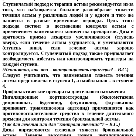
Ступенчатый подход к терапии астмы рекомендуется из-за
того, что наблюдается большое разнообразие тяжести
течения астмы у различных людей и у одного и того же
пациента в разные временные периоды. Цель этого
подхода состоит в достижении контроля астмы с
применением наименьшего количества препаратов. Доза и
кратность приема лекарств увеличиваются (ступень
вверх), если течение астмы ухудшается, и уменьшаются
(ступень вниз), если течение астмы хорошо
контролируется. Ступенчатый подход также предполагает
необходимость избегать или контролировать триггеры на
каждой ступени.
(Непонятно, как это – контролировать триггеры? – В.С.)
Следует учитывать, что наименьшая тяжесть течения
астмы представлена в ступени 1, а наибольшая – в ступени
4.
Профилактические препараты длительного назначения
Ингаляционные кортикостероиды (беклометазона
дипропионат, будесонид, флунизолид, флутиказона
пропионат, триамсинолона ацетонид) применяются как
противовоспалительные средства в течение длительного
времени для контроля течения бронхиальной астмы.
(Так для лечения или для “контроля течения”? – В.С.)
Дозы определяются степенью тяжести бронхиальной
астмы. Лечение высокими дозами ингаляционных