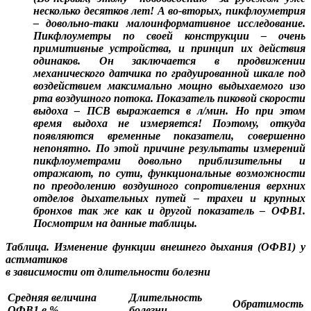
несколько десятков лет! А во-вторых, пикфлоуметрия
– довольно-таки малоинформативное исследование.
Пикфлоуметры по своей конструкции – очень
примитивные устройства, и принцип их действия
одинаков. Он заключается в продвижении
механического датчика по градуированной шкале под
воздействием максимально мощно выдыхаемого изо
рта воздушного потока. Показатель пиковой скорости
выдоха – ПСВ выражается в л/мин. Но при этом
время выдоха не измеряется! Поэтому, откуда
появляются временные показатели, совершенно
непонятно. По этой причине результаты измерений
пикфлоуметрами довольно приблизительны и
отражают, по сути, функциональные возможности
по преодолению воздушного сопротивления верхних
отделов дыхательных путей – трахеи и крупных
бронхов так же как и другой показатель – ОФВ1.
Посмотрим на данные таблицы.
Таблица. Изменение функции внешнего дыхания (ОФВ1) у
астматиков
в зависимости от длительности болезни
Средняя величина
Длительность
Обратимость
ОФВ1 в %
болезни,