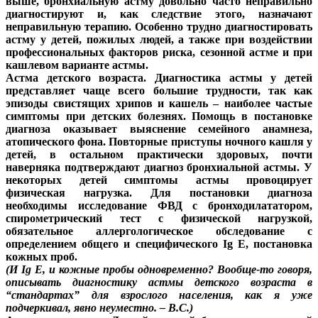
выше, бронхиальную астму довольно часто неправильно
диагностируют и, как следствие этого, назначают
неправильную терапию. Особенно трудно диагностировать
астму у детей, пожилых людей, а также при воздействии
профессиональных факторов риска, сезонной астме и при
кашлевом варианте астмы.
Астма детского возраста.
Диагностика астмы у детей
представляет чаще всего большие трудности, так как
эпизоды свистящих хрипов и кашель – наиболее частые
симптомы при детских болезнях. Помощь в постановке
диагноза оказывает выяснение семейного анамнеза,
атопического фона. Повторные приступы ночного кашля у
детей, в остальном практически здоровых, почти
наверняка подтверждают диагноз бронхиальной астмы. У
некоторых детей симптомы астмы провоцирует
физическая нагрузка. Для постановки диагноза
необходимы исследование ФВД с бронходилататором,
спирометрический тест с физической нагрузкой,
обязательное аллергологическое обследование с
определением общего и специфического Ig Е, постановка
кожных проб.
(И Ig E, и кожные пробы одновременно? Вообще-то говоря,
описывать диагностику астмы детского возраста в
“стандартах” для взрослого населения, как я уже
подчеркивал, явно неуместно. – В.С.)