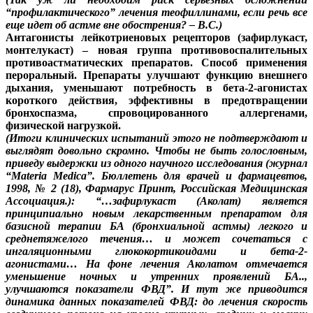
“профилактического” лечения теофиллинами, если речь все
еще идет об астме вне обострения? – В.С.)
Антагонисты лейкотриеновых рецепторов (зафирлукаст,
монтелукаст) – новая группа противовоспалительных
противоастматических препаратов. Способ применения
пероральный. Препараты улучшают функцию внешнего
дыхания, уменьшают потребность в бета-2-агонистах
короткого действия, эффективны в предотвращении
бронхоспазма, спровоцированного аллергенами,
физической нагрузкой.
(Итоги клинических испытаний этого не подтверждают и
выглядят довольно скромно. Чтобы не быть голословным,
приведу выдержки из одного научного исследования (журнал
“Materia Medica”. Бюллетень для врачей и фармацевтов,
1998, № 2 (18), Фармарус Принт, Российская Медицинская
Ассоциация.): “…зафирлукаст (Аколат) является
принципиально новым лекарственным препаратом для
базисной терапии БА (бронхиальной астмы) легкого и
среднетяжелого течения… и может сочетаться с
ингаляционными глюкокортикоидами и бета-2-
агонистами… На фоне лечения Аколатом отмечается
уменьшение ночных и утренних проявлений БА..,
улучшаются показатели ФВД”. И тут же приводится
динамика данных показателей ФВД: до лечения скорость