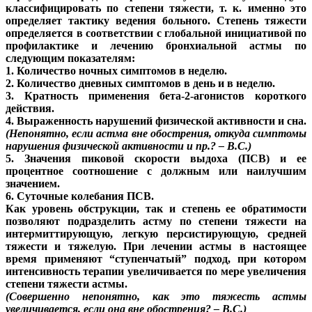
классифицировать по степени тяжести, т. к. именно это
определяет тактику ведения больного. Степень тяжести
определяется в соответствии с глобальной инициативой по
профилактике и лечению бронхиальной астмы по
следующим показателям:
1. Количество ночных симптомов в неделю.
2. Количество дневных симптомов в день и в неделю.
3. Кратность применения бета-2-агонистов короткого
действия.
4. Выраженность нарушений физической активности и сна.
(Непонятно, если астма вне обострения, откуда симптомы
нарушения физической активности и пр.? – В.С.)
5. Значения пиковой скорости выдоха (ПСВ) и ее
процентное соотношение с должным или наилучшим
значением.
6. Суточные колебания ПСВ.
Как уровень обструкции, так и степень ее обратимости
позволяют подразделить астму по степени тяжести на
интермиттирующую, легкую персистирующую, средней
тяжести и тяжелую. При лечении астмы в настоящее
время применяют “ступенчатый” подход, при котором
интенсивность терапии увеличивается по мере увеличения
степени тяжести астмы.
(Совершенно непонятно, как это тяжесть астмы
увеличивается, если она вне обострения? – В.С.)