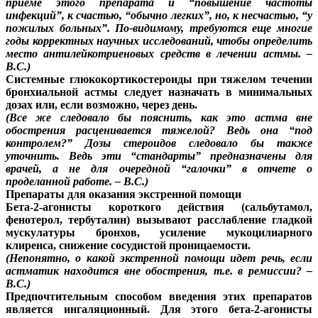
приеме этого препарата и “повышение частоты
инфекций”, к счастью, “обычно легких”, но, к несчастью, “у
пожилых больных”. По-видимому, требуются еще многие
годы корректных научных исследований, чтобы определить
место антилейкотриеновых средств в лечении астмы. –
В.С.)
Системные глюкокортикостероиды при тяжелом течении
бронхиальной астмы следует назначать в минимальных
дозах или, если возможно, через день.
(Все же следовало бы пояснить, как это астма вне
обострения расценивается тяжелой? Ведь она “под
контролем?” Дозы стероидов следовало бы также
уточнить. Ведь эти “стандарты” предназначены для
врачей, а не для очередной “галочки” в отчете о
проделанной работе. – В.С.)
Препараты для оказания экстренной помощи
Бета-2-агонисты короткого действия (сальбутамол,
фенотерол, тербуталин) вызывают расслабление гладкой
мускулатуры бронхов, усиление мукоцилиарного
клиренса, снижение сосудистой проницаемости.
(Непонятно, о какой экстренной помощи идет речь, если
астматик находится вне обострения, т.е. в ремиссии? –
В.С.)
Предпочтительным способом введения этих препаратов
является ингаляционный. Для этого бета-2-агонисты