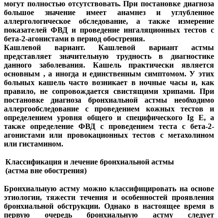
могут полностью отсутствовать. При постановке диагноза
большое значение имеет анамнез и углубленное
аллергологическое обследование, а также измерение
показателей ФВД и проведение ингаляционных тестов с
бета-2-агонистами в период обострения.
Кашлевой вариант.
Кашлевой вариант астмы
представляет значительную трудность в диагностике
данного заболевания. Кашель практически является
основным , а иногда и единственным симптомом. У этих
больных кашель часто возникает в ночные часы и, как
правило, не сопровождается свистящими хрипами. При
постановке диагноза бронхиальной астмы необходимо
аллергообследование с проведением кожных тестов и
определением уровня общего и специфического Ig Е, а
также определение ФВД с проведением теста с бета-2-
агонистами или провокационных тестов с метахолином
или гистамином.
Классификация и лечение бронхиальной астмы
(астма вне обострения)
Бронхиальную астму можно классифицировать на основе
этиологии, тяжести течения и особенностей проявления
бронхиальной обструкции. Однако в настоящее время в
первую очередь бронхиальную астму следует