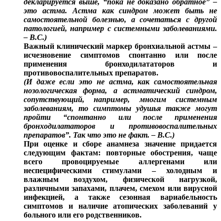
декларируется выше, “пока не доказано обратное” –
это астма. Астма как синдром может быть не
самостоятельной болезнью, а сочетаться с другой
патологией, например с системными заболеваниями.
– В.С.)
Важный клинический маркер бронхиальной астмы –
исчезновение симптомов спонтанно или после
применения бронходилататоров и
противовоспалительных препаратов.
(И даже если это не астма, как самостоятельная
нозологическая форма, а астматический синдром,
сопутствующий, например, многим системным
заболеваниям, то симптомы удушья также могут
пройти “спонтанно или после применения
бронходилататоров и противовоспалительных
препаратов”. Так что это не факт. – В.С.)
При оценке и сборе анамнеза значение придается
следующим фактам: повторные обострения, чаще
всего провоцируемые аллергенами или
неспецифическими стимулами – холодным и
влажным воздухом, физической нагрузкой,
различными запахами, плачем, смехом или вирусной
инфекцией, а также сезонная вариабельность
симптомов и наличие атопических заболеваний у
больного или его родственников.