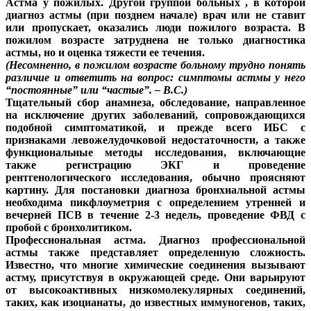
Астма у пожилых.
Другой группой больных , в которой
диагноз астмы (при позднем начале) врач или не ставит
или пропускает, оказались люди пожилого возраста. В
пожилом возрасте затруднена не только диагностика
астмы, но и оценка тяжести ее течения.
(Несомненно, в пожилом возрасте больному трудно понять
различие и ответить на вопрос: симптомы астмы у него
“постоянные” или “частые”. – В.С.)
Тщательный сбор анамнеза, обследование, направленное
на исключение других заболеваний, сопровождающихся
подобной симптоматикой, и прежде всего ИБС с
признаками левожелудочковой недостаточности, а также
функциональные методы исследования, включающие
также регистрацию ЭКГ и проведение
рентгенологического исследования, обычно проясняют
картину. Для постановки диагноза бронхиальной астмы
необходима пикфлоуметрия с определением утренней и
вечерней ПСВ в течение 2-3 недель, проведение ФВД с
пробой с бронхолитиком.
Профессиональная астма.
Диагноз профессиональной
астмы также представляет определенную сложность.
Известно, что многие химические соединения вызывают
астму, присутствуя в окружающей среде. Они варьируют
от высокоактивных низкомолекулярных соединений,
таких, как изоцианаты, до известных иммуногенов, таких,