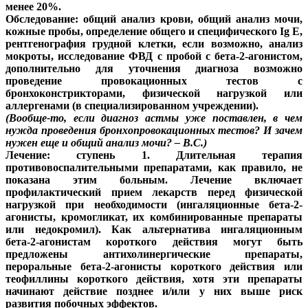
менее 20%.
Обследование:
общий анализ крови, общий анализ мочи,
кожные пробы, определение общего и специфического Ig Е,
рентгенография грудной клетки, если возможно, анализ
мокроты, исследование ФВД с пробой с бета-2-агонистом,
дополнительно для уточнения диагноза возможно
проведение провокационных тестов с
бронхоконстрикторами, физической нагрузкой или
аллергенами (в специализированном учреждении).
(Вообще-то, если диагноз астмы уже поставлен, в чем
нужда проведения бронхопровокационных тестов? И зачем
нужен еще и общий анализ мочи? – В.С.)
Лечение:
ступень 1. Длительная терапия
противовоспалительными препаратами, как правило, не
показана этим больным. Лечение включает
профилактический прием лекарств перед физической
нагрузкой при необходимости (ингаляционные бета-2-
агонисты, кромогликат, их комбинированные препараты
или недокромил). Как альтернатива ингаляционным
бета-2-агонистам короткого действия могут быть
предложены антихолинергические препараты,
пероральные бета-2-агонисты короткого действия или
теофиллины короткого действия, хотя эти препараты
начинают действие позднее и/или у них выше риск
развития побочных эффектов.