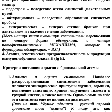
мышц;
– подострая – вследствие отека слизистой дыхательных
путей;
– обтурационная – вследствие образования слизистых
пробок;
– склеротическая – склероз стенки бронхов при
длительном и тяжелом течении заболевания.
(Здесь налицо явная путаница: составители перечисляют
не четыре формы обструкции, а четыре
патофизиологических МЕХАНИЗМА, которые и
формируют обструкцию. – В.С.)
4. Атопия, генетическая предрасположенность к продукции
иммуноглобулинов класса Е (Ig Е).
Критерии постановки диагноза бронхиальной астмы
Анамнез и оценка симптомов.
Наиболее
распространенными симптомами заболевания
являются эпизодические приступы удушья, одышки,
появление свистящих хрипов, ощущение тяжести в
грудной клетке, а также кашель. Однако сами по себе
эти симптомы еще не являются диагнозом.
(Это не так. Удушье (одышка) – русский перевод
греческого слова “астма”! К тому же, как