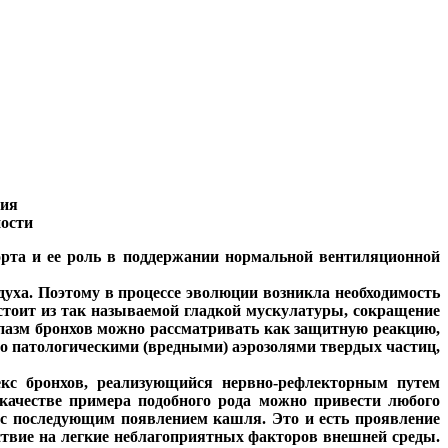
ния
ности
рта и ее роль в поддержании нормальной вентиляционной
уха. Поэтому в процессе эволюции возникла необходимость
стоит из так называемой гладкой мускулатуры, сокращение
 спазм бронхов можно рассматривать как защитную реакцию,
о патологическими (вредными) аэрозолями твердых частиц,
екс бронхов, реализующийся нервно-рефлекторным путем
. В качестве примера подобного рода можно привести любого
 с последующим появлением кашля. Это и есть проявление
йствие на легкие неблагоприятных факторов внешней среды.