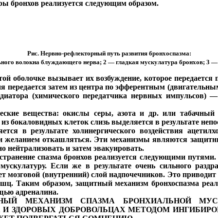
ры бронхов реализуется следующим образом.
Рис. Нервно-рефлекторный путь развития бронхоспазма:
ного волокна блуждающего нерва; 2 — гладкая мускулатура бронхов; 3 —
той оболочке вызывает их возбуждение, которое передаетс
ения передается затем из центра по эфферентным (двигательн
едиатора (химического передатчика нервных импульсов) 
еские вещества: окислы серы, азота и др. или табачный
 из бокаловидных клеток слизь выделяется в результате непо
тся в результате холинергического воздействия ацетилх
 желанием откашляться. Эти механизмы являются защитны
о нейтрализовать и затем эвакуировать.
странение спазма бронхов реализуется следующими путями
мускулатуру. Если же в результате очень сильного разд
ует мозговой (внутренний) слой надпочечников. Это привод
шц. Таким образом, защитный механизм бронхоспазма реа
щью адреналина.
ОРНЫЙ МЕХАНИЗМ СПАЗМА БРОНХИАЛЬНОЙ МУ
И ЗДОРОВЫХ ДОБРОВОЛЬЦАХ МЕТОДОМ ИНГИБИР