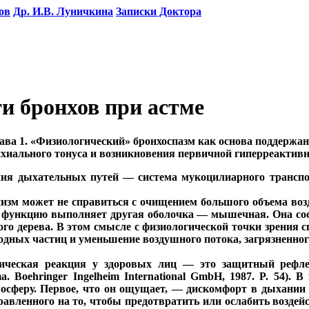
ов
Др. И.В. Луничкина
Записки Доктора
и бронхов при астме
ава 1. «Физиологический» бронхоспазм как основа поддержа
хиального тонуса и возникновения первичной гиперреактив
я дыхательных путей — система мукоцилиарного транспо
изм может не справиться с очищением большого объема возд
ую функцию выполняет другая оболочка — мышечная. Она со
ого дерева. В этом смысле с физиологической точки зрения
дных частиц и уменьшение воздушного потока, загрязненног
стическая реакция у здоровых лиц — это защитный рефл
ma. Boehringer Ingelheim International GmbH, 1987. P. 54)
мосферу. Первое, что он ощущает, — дискомфорт в дыхании
равленного на то, чтобы предотвратить или ослабить возде