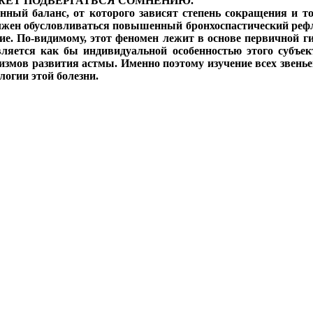
ЖЕТ ПОДВЕРГАТЬСЯ СОМНЕНИЮ.
ный баланс, от которого зависят степень сокращения и т
должен обусловливаться повышенный бронхоспастический реф
ие. По-видимому, этот феномен лежит в основе первичной ги
является как бы индивидуальной особенностью этого субъек
змов развития астмы. Именно поэтому изучение всех звенье
огии этой болезни.