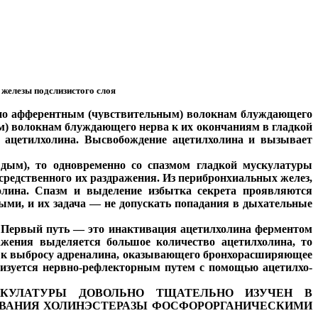
 железы подслизистого слоя
я по афферентным (чувствительным) волокнам блуждающего
ым) волокнам блуждающего нерва к их окончаниям в гладкой
— ацетилхолина. Высвобождение ацетилхолина и вызывает
 дым), то одновременно со спазмом гладкой мускулатуры
средственного их раздражения. Из перибронхиальных желез,
олина. Спазм и выделение избытка секрета проявляются
ми, и их задача — не допускать попадания в дыхательные
. Первый путь — это инактивация ацетилхолина ферментом
ражения выделяется большое количество ацетилхолина, то
ит к выбросу адреналина, оказывающего бронхорасширяющее
лизуется нервно-рефлекторным путем с помощью ацетилхо-
СКУЛАТУРЫ ДОВОЛЬНО ТЩАТЕЛЬНО ИЗУЧЕН В
ОВАНИЯ ХОЛИНЭСТЕРАЗЫ ФОСФОРОРГАНИЧЕСКИМИ