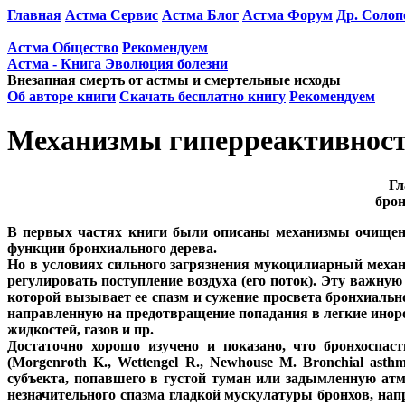
Главная
Астма Сервис
Астма Блог
Астма Форум
Др. Солоп
Астма Общество
Рекомендуем
Астма - Книга Эволюция болезни
Внезапная смерть от астмы и смертельные исходы
Об авторе книги
Скачать бесплатно книгу
Рекомендуем
Механизмы гиперреактивност
Гл
брон
В первых частях книги были описаны механизмы очищени
функции бронхиального дерева.
Но в условиях сильного загрязнения мукоцилиарный механ
регулировать поступление воздуха (его поток). Эту важн
которой вызывает ее спазм и сужение просвета бронхиальн
направленную на предотвращение попадания в легкие иноро
жидкостей, газов и пр.
Достаточно хорошо изучено и показано, что бронхоспа
(Morgenroth K., Wettengel R., Newhouse M. Bronchial asth
субъекта, попавшего в густой туман или задымленную ат
незначительного спазма гладкой мускулатуры бронхов, нап