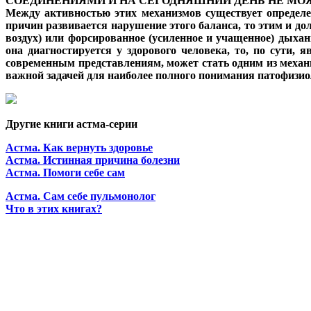
СОЕДИНЕНИЯМИ И НА СЕГОДНЯШНИЙ ДЕНЬ НЕ МО
Между активностью этих механизмов существует определен
причин развивается нарушение этого баланса, то этим и 
воздух) или форсированное (усиленное и учащенное) дыхан
она диагностируется у здорового человека, то, по сути, 
современным представлениям, может стать одним из механи
важной задачей для наиболее полного понимания патофизиол
Другие книги астма-серии
Астма. Как вернуть здоровье
Астма. Истинная причина болезни
Астма. Помоги себе сам
Астма. Сам себе пульмонолог
Что в этих книгах?