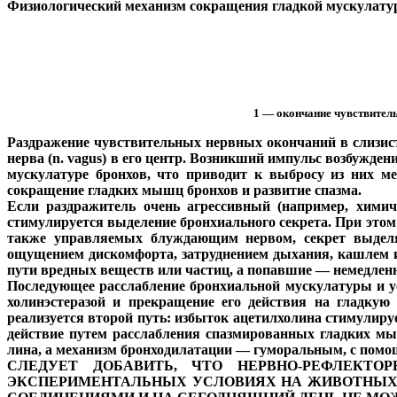
Физиологический механизм сокращения гладкой мускулату
1 — окончание чувствитель
Раздражение чувствительных нервных окончаний в слизис
нерва (n. vagus) в его центр. Возникший импульс возбужд
мускулатуре бронхов, что приводит к выбросу из них м
сокращение гладких мышц бронхов и развитие спазма.
Если раздражитель очень агрессивный (например, химич
стимулируется выделение бронхиального секрета. При этом
также управляемых блуждающим нервом, секрет выделяе
ощущением дискомфорта, затруднением дыхания, кашлем и
пути вредных веществ или частиц, а попавшие — немедленн
Последующее расслабление бронхиальной мускулатуры и у
холинэстеразой и прекращение его действия на гладкую 
реализуется второй путь: избыток ацетилхолина стимулир
действие путем расслабления спазмированных гладких мы
лина, а механизм бронходилатации — гуморальным, с помо
СЛЕДУЕТ ДОБАВИТЬ, ЧТО НЕРВНО-РЕФЛЕКТ
ЭКСПЕРИМЕНТАЛЬНЫХ УСЛОВИЯХ НА ЖИВОТНЫХ 