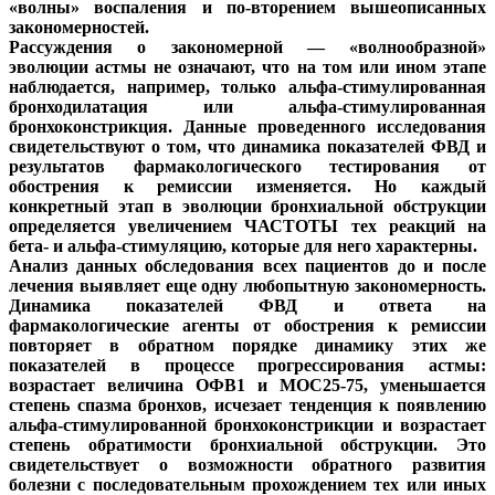
«волны» воспаления и по-вторением вышеописанных
закономерностей.
Рассуждения о закономерной — «волнообразной»
эволюции астмы не означают, что на том или ином этапе
наблюдается, например, только альфа-стимулированная
бронходилатация или альфа-стимулированная
бронхоконстрикция. Данные проведенного исследования
свидетельствуют о том, что динамика показателей ФВД и
результатов фармакологического тестирования от
обострения к ремиссии изменяется. Но каждый
конкретный этап в эволюции бронхиальной обструкции
определяется увеличением ЧАСТОТЫ тех реакций на
бета- и альфа-стимуляцию, которые для него характерны.
Анализ данных обследования всех пациентов до и после
лечения выявляет еще одну любопытную закономерность.
Динамика показателей ФВД и ответа на
фармакологические агенты от обострения к ремиссии
повторяет в обратном порядке динамику этих же
показателей в процессе прогрессирования астмы:
возрастает величина ОФВ1 и МОС25-75, уменьшается
степень спазма бронхов, исчезает тенденция к появлению
альфа-стимулированной бронхоконстрикции и возрастает
степень обратимости бронхиальной обструкции. Это
свидетельствует о возможности обратного развития
болезни с последовательным прохождением тех или иных