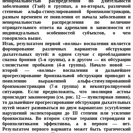
ненормальностью распределения по длительности
заболевания (Tзаб) в группах, а во-вторых, различной
степенью альфа-стимулированной бронхоконстрикции,
разным временем ее появления от начала заболевания и
ненормальностью распределения по величине
отрицательного ответа на адреналин в зависимости от
индивидуальных особенностей субъектов, о чем
говорилось выше.
Итак, результатом первой «волны» воспаления является
формирование различных вариантов обструкции
дыхательных путей: в одном случае с преобладанием
спазма бронхов (5-я группа), а в другом — их обтурации
слизистыми пробками (4-я группа). Начало новой —
второй — «волны» воспаления и дальнейшее
прогрессирование бронхиальной обструкции приводит к
появлению выраженной альфа-стимулированной
бронхоконстрикции (7-я группа) и неконтролируемой
ситуации. Если предположить, что эволюция астмы
происходит закономерно (см. рис. 12 — пунктирная линия),
то дальнейшее прогрессирование обструкции дыхательных
путей может развиваться по двум вариантам: усугубление
нарушений экспекторации до III степени или усиление
бронхоспазма. Во втором случае терапия стероидами и
бронхолитиками эффективна, а в первом — нет.
Результатом первого варианта может быть трагический