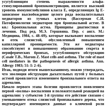
усугубляющим степень выраженности альфа-
стимулированной бронхоконстрикции, является высокий
уровень иммуноглобулинов класса E, определяющих Ig E-
зависимое высвобождение целого ряда воспалительных
медиаторов из тучных клеток (Вассерман С.И.
Патофизиология медиаторов при бронхиальной астме. В
кн.: Бронхиальная астма. Принципы диагностики и
лечения. Под ред. М.Э. Гершвина. Пер. с англ. М.:
Медицина, 1984, с. 48–69), которые вызывают воспаление
и отек слизистой, обусловленный повышением
капиллярной проницаемости. Эти же медиаторы
способствуют и повышенному образованию секрета в
периферических бронхах, усугубляющего обструкцию
(Casale T.B., Marom Z. Mast cells and asthma. The role of mast
cell mediators in the pathogenesis of allergic asthma. Ann.
Allergy 1983; 51: I: 2–6).
Итак, подводя итоги вышесказанному, можно утверждать,
что эволюция обструкции дыхательных путей у больных
астмой проявляется изменением бронхиального ответа на
адреналин.
Начало первого этапа болезни проявляется появлением
первой «волны» воспаления и положительной реакцией на
адреналин: у субъектов 1-й группы его действие связано с
уменьшением отека слизистой бронхиального дерева, что
подтверждает имеющиеся данные о ключевой роли