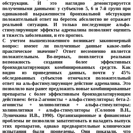
обструкции. И это наглядно демонстрируется
полученными данными: у субъектов 5, 6 и 7-й групп при
одинаковой выраженности бронхиальной обструкции
положительный ответ на беротек абсолютно не отражает
реальной ситуации. И только последующие альфа-
стимулирующие эффекты адреналина позволяют оценить
и тяжесть заболевания, и его прогноз.
С учетом вышеизложенного возникает закономерный
вопрос: имеют ли полученные данные какое-либо
практическое значение? Ответ несомненно является
положительным. Во-первых, появляется реальная
возможность создания более эффективных
бронходилатирующих комбинированных средств. Как
видно из приведенных данных, почти у 45%
обследованных субъектов отмечался положительный
ответ на аль-фастимулирующее действие адреналина. Это
позволило нам ранее предложить новые комбинированные
препараты с более эффективным бронходилатирующим
действием: бета-2-агонисты + альфа-стимуляторы; бета-2-
агонисты + холинолитики + альфа-стимуляторы;
холинолитики + альфа-стимуляторы (Солопов В.Н.,
Луничкина И.В., 1990). Организационные и финансовые
проблемы не позволили запатентовать и наладить выпуск
этих препаратов, однако предварительные клинические
испытания были проведены. Они показали, что