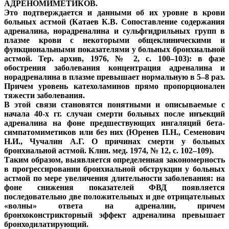
АДРЕНОМИМЕТИКОВ.
Это подтверждается и данными об их уровне в крови
больных астмой (Катаев К.В. Сопоставление содержания
адреналина, норадреналина и сульфгидрильных групп в
плазме крови с некоторыми общеклиническими и
функциональными показателями у больных бронхиальной
астмой. Тер. архив, 1976, № 2, с. 100–103): в фазе
обострения заболевания концентрация адреналина и
норадреналина в плазме превышает нормальную в 5–8 раз.
Причем уровень катехоламинов прямо пропорционален
тяжести заболевания.
В этой связи становятся понятными и описываемые с
начала 40-х гг. случаи смерти больных после инъекций
адреналина на фоне предшествующих ингаляций бета-
симпатомиметиков или без них (Юренев П.Н., Семенович
Н.И., Чучалин А.Г. О причинах смерти у больных
бронхиальной астмой. Клин. мед. 1974, № 12, с. 102–109).
Таким образом, выявляется определенная закономерность
в прогрессировании бронхиальной обструкции у больных
астмой по мере увеличения длительности заболевания: на
фоне снижения показателей ФВД появляется
последовательно две положительных и две отрицательных
«волны» ответа на адреналин, причем
бронхоконстрикторный эффект адреналина превышает
бронходилатирующий.