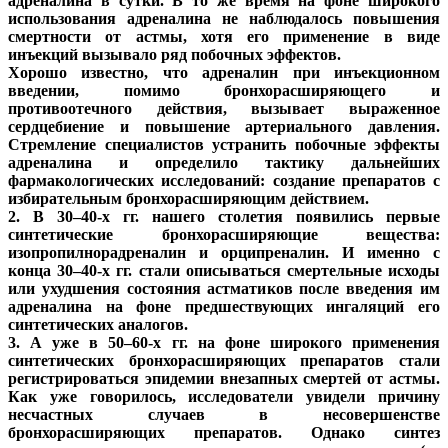
адреналина в сутки. В то же время на фоне широкого
использования адреналина не наблюдалось повышения
смертности от астмы, хотя его применение в виде
инъекций вызывало ряд побочных эффектов.
Хорошо известно, что адреналин при инъекционном
введении, помимо бронхорасширяющего и
противоотечного действия, вызывает выраженное
сердцебиение и повышение артериального давления.
Стремление специалистов устранить побочные эффекты
адреналина и определило тактику дальнейших
фармакологических исследований: создание препаратов с
избирательным бронхорасширяющим действием.
2. В 30–40-х гг. нашего столетия появились первые
синтетические бронхорасширяющие вещества:
изопропилнорадреналин и орципреналин. И именно с
конца 30–40-х гг. стали описываться смертельные исходы
или ухудшения состояния астматиков после введения им
адреналина на фоне предшествующих ингаляций его
синтетических аналогов.
3. А уже в 50–60-х гг. на фоне широкого применения
синтетических бронхорасширяющих препаратов стали
регистрироваться эпидемии внезапных смертей от астмы.
Как уже говорилось, исследователи увидели причину
несчастных случаев в несовершенстве
бронхорасширяющих препаратов. Однако синтез