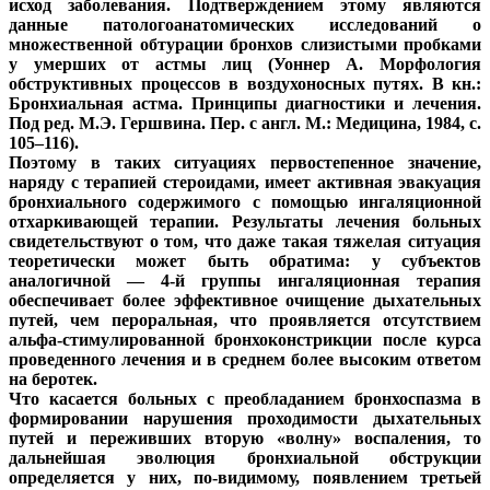
исход заболевания. Подтверждением этому являются
данные патологоанатомических исследований о
множественной обтурации бронхов слизистыми пробками
у умерших от астмы лиц (Уоннер А. Морфология
обструктивных процессов в воздухоносных путях. В кн.:
Бронхиальная астма. Принципы диагностики и лечения.
Под ред. М.Э. Гершвина. Пер. с англ. М.: Медицина, 1984, с.
105–116).
Поэтому в таких ситуациях первостепенное значение,
наряду с терапией стероидами, имеет активная эвакуация
бронхиального содержимого с помощью ингаляционной
отхаркивающей терапии. Результаты лечения больных
свидетельствуют о том, что даже такая тяжелая ситуация
теоретически может быть обратима: у субъектов
аналогичной — 4-й группы ингаляционная терапия
обеспечивает более эффективное очищение дыхательных
путей, чем пероральная, что проявляется отсутствием
альфа-стимулированной бронхоконстрикции после курса
проведенного лечения и в среднем более высоким ответом
на беротек.
Что касается больных с преобладанием бронхоспазма в
формировании нарушения проходимости дыхательных
путей и переживших вторую «волну» воспаления, то
дальнейшая эволюция бронхиальной обструкции
определяется у них, по-видимому, появлением третьей