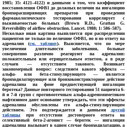
1985; 35: 4121–4122) и данными о том, что коэффициент
восстановления ОФВ1 до должных величин на ингаляцию
бронхорасширяющих препаратов при проведении
фармакологического тестирования коррелирует с
выживаемостью больных (Brown R.D., Grattan G.
Reversibility of airflow obstruction. Lancet. 1988; 1: 586–587).
Несколько иная картина выявляется при распределении
пациентов не только по величине ОФВ1, но и по ответу на
адреналин (
см. таблицу
). Выясняется, что по мере
увеличения длительности заболевания, больные
совершенно различно реагируют на адреналин:
положительным или отрицательным ответом, а в ряде
случаев — отсутствием такового. Возникает
закономерный вопрос: следствием какого эффекта —
альфа- или бета-стимулирующего — является
бронходилатирующее или бронхоконстрикторное действие
адреналина на фоне предшествующей ингаляции
беротека? Данные повторного тестирования 51 пациента 6-
й и 7-й групп с противоотечным альфа-адреномиметиком
нафтизином дают основание утверждать, что эти эффекты
адреналина обусловлены его альфа-стимулирующим
действием. Это подтверждается и данными
другой
таблицы
при отсутствии достоверного ответа на
селективный бета-2-агонист — беротек — ингаляция
адреналина вызывает в одном случае бронходилатацию, а