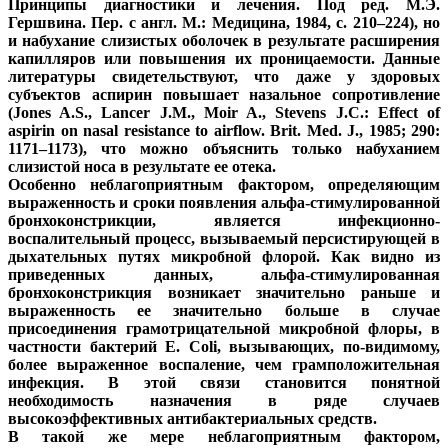
Принципы диагностики и лечения. Под ред. М.Э.
Гершвина. Пер. с англ. М.: Медицина, 1984, с. 210–224), но
и набухание слизистых оболочек в результате расширения
капилляров или повышения их проницаемости. Данные
литературы свидетельствуют, что даже у здоровых
субъектов аспирин повышает назальное сопротивление
(Jones A.S., Lancer J.M., Moir A., Stevens J.C.: Effect of
aspirin on nasal resistance to airflow. Brit. Med. J., 1985; 290:
1171–1173), что можно объяснить только набуханием
слизистой носа в результате ее отека.
Особенно неблагоприятным фактором, определяющим
выраженность и сроки появления альфа-стимулированной
бронхоконстрикции, является инфекционно-
воспалительный процесс, вызываемый персистирующей в
дыхательных путях микробной флорой. Как видно из
приведенных данных, альфа-стимулированная
бронхоконстрикция возникает значительно раньше и
выраженность ее значительно больше в случае
присоединения грамотрицательной микробной флоры, в
частности бактерий E. Coli, вызывающих, по-видимому,
более выраженное воспаление, чем грамположительная
инфекция. В этой связи становится понятной
необходимость назначения в ряде случаев
высокоэффективных антибактериальных средств.
В такой же мере неблагоприятным фактором,