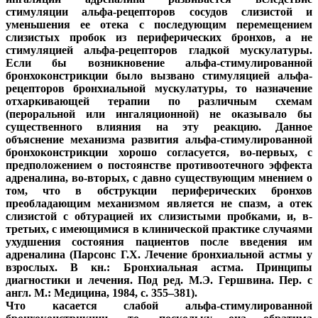
стимуляции альфа-рецепторов сосудов слизистой и
уменьшения ее отека с последующим перемещением
слизистых пробок из периферических бронхов, а не
стимуляцией альфа-рецепторов гладкой мускулатуры.
Если бы возникновение альфа-стимулированной
бронхоконстрикции было вызвано стимуляцией альфа-
рецепторов бронхиальной мускулатуры, то назначение
отхаркивающей терапии по различным схемам
(пероральной или ингаляционной) не оказывало бы
существенного влияния на эту реакцию. Данное
объяснение механизма развития альфа-стимулированной
бронхоконстрикции хорошо согласуется, во-первых, с
предположением о постоянстве противоотечного эффекта
адреналина, во-вторых, с давно существующим мнением о
том, что в обструкции периферических бронхов
преобладающим механизмом является не спазм, а отек
слизистой с обтурацией их слизистыми пробками, и, в-
третьих, с имеющимися в клинической практике случаями
ухудшения состояния пациентов после введения им
адреналина (Парсонс Г.Х. Лечение бронхиальной астмы у
взрослых. В кн.: Бронхиальная астма. Принципы
диагностики и лечения. Под ред. М.Э. Гершвина. Пер. с
англ. М.: Медицина, 1984, с. 355–381).
Что касается слабой альфа-стимулированной