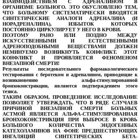
ВЗАИМОДЕЙСТВИЕМ С АДРЕНАЛИНОМ В
ОРГАНИЗМЕ БОЛЬНОГО. ЭТО ОБУСЛОВЛЕНО ТЕМ,
ЧТО БОЛЬНОМУ СИСТЕМАТИЧЕСКИ ВВОДЯТСЯ
СИНТЕТИЧЕСКИЕ АНАЛОГИ АДРЕНАЛИНА (И
НОРАДРЕНАЛИНА), ИЗБЫТОК КОТОРЫХ
ПОСТОЯННО ЦИРКУЛИРУЕТ У НЕГО В КРОВИ.
ПОЭТОМУ РАНО ИЛИ ПОЗДНО МЕЖДУ
ИСКУССТВЕННЫМИ И ЕСТЕСТВЕННЫМИ
АДРЕНОПОДОБНЫМИ ВЕЩЕСТВАМИ ДОЛЖЕН
НЕМИНУЕМО ВОЗНИКНУТЬ КОНФЛИКТ. ЭТОТ
КОНФЛИКТ И ПРОЯВЛЯЕТСЯ ФЕНОМЕНОМ
ВНЕЗАПНОЙ СМЕРТИ!
Результаты последовательного фармакологического
тестирования с беротеком и адреналином, приводящие к
возникновению альфа-стимулированной
бронхоконстрикции, являются подтверждением этого
тезиса.
ТАКИМ ОБРАЗОМ, ПРОВЕДЕННОЕ ИССЛЕДОВАНИЕ
ПОЗВОЛЯЕТ УТВЕРЖДАТЬ, ЧТО В РЯДЕ СЛУЧАЕВ
ПРИЧИНОЙ ВНЕЗАПНОЙ СМЕРТИ БОЛЬНЫХ
АСТМОЙ ЯВЛЯЕТСЯ АЛЬФА-СТИМУЛИРОВАННАЯ
БРОНХОКОНСТРИКЦИЯ ПРИ ВЫБРОСЕ В КРОВЬ
БОЛЬШОГО КОЛИЧЕСТВА ЭНДОГЕННЫХ
КАТЕХОЛАМИНОВ НА ФОНЕ ПРЕДШЕСТВУЮЩИХ
ИНГАЛЯЦИЙ СИНТЕТИЧЕСКИХ БЕТА-