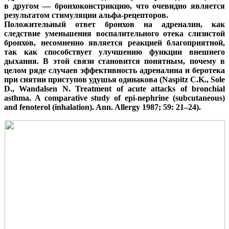
в другом — бронхоконстрикцию, что очевидно является
результатом стимуляции альфа-рецепторов.
Положительный ответ бронхов на адреналин, как
следствие уменьшения воспалительного отека слизистой
бронхов, несомненно является реакцией благоприятной,
так как способствует улучшению функции внешнего
дыхания. В этой связи становится понятным, почему в
целом ряде случаев эффективность адреналина и беротека
при снятии приступов удушья одинакова (Naspitz C.K., Sole
D., Wandalsen N. Treatment of acute attacks of bronchial
asthma. A comparative study of epi-nephrine (subcutaneous)
and fenoterol (inhalation). Ann. Allergy 1987; 59: 21–24).