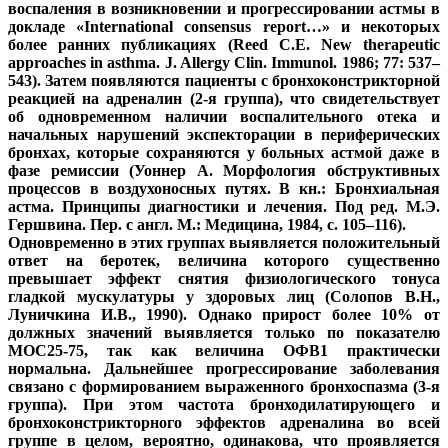
воспаления в возникновении и прогрессировании астмы в
докладе «International consensus report…» и некоторых
более ранних публикациях (Reed C.E. New therapeutic
approaches in asthma. J. Allergy Clin. Immunol. 1986; 77: 537–
543). Затем появляются пациенты с бронхоконстрикторной
реакцией на адреналин (2-я группа), что свидетельствует
об одновременном наличии воспалительного отека и
начальных нарушений экспекторации в периферических
бронхах, которые сохраняются у больных астмой даже в
фазе ремиссии (Уоннер А. Морфология обструктивных
процессов в воздухоносных путях. В кн.: Бронхиальная
астма. Принципы диагностики и лечения. Под ред. М.Э.
Гершвина. Пер. с англ. М.: Медицина, 1984, с. 105–116).
Одновременно в этих группах выявляется положительный
ответ на беротек, величина которого существенно
превышает эффект снятия физиологического тонуса
гладкой мускулатуры у здоровых лиц (Солопов В.Н.,
Луничкина И.В., 1990). Однако прирост более 10% от
должных значений выявляется только по показателю
МОС25-75, так как величина ОФВ1 практически
нормальна. Дальнейшее прогрессирование заболевания
связано с формированием выраженного бронхоспазма (3-я
группа). При этом частота бронходилатирующего и
бронхоконстрикторного эффектов адреналина во всей
группе в целом, вероятно, одинакова, что проявляется