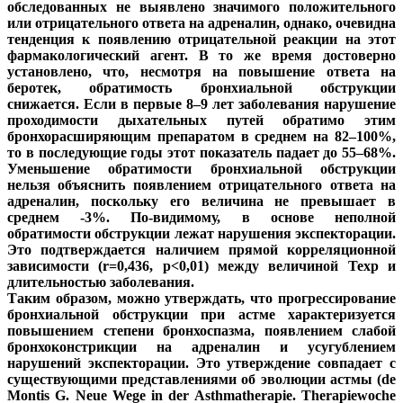
обследованных не выявлено значимого положительного
или отрицательного ответа на адреналин, однако, очевидна
тенденция к появлению отрицательной реакции на этот
фармакологический агент. В то же время достоверно
установлено, что, несмотря на повышение ответа на
беротек, обратимость бронхиальной обструкции
снижается. Если в первые 8–9 лет заболевания нарушение
проходимости дыхательных путей обратимо этим
бронхорасширяющим препаратом в среднем на 82–100%,
то в последующие годы этот показатель падает до 55–68%.
Уменьшение обратимости бронхиальной обструкции
нельзя объяснить появлением отрицательного ответа на
адреналин, поскольку его величина не превышает в
среднем -3%. По-видимому, в основе неполной
обратимости обструкции лежат нарушения экспекторации.
Это подтверждается наличием прямой корреляционной
зависимости (r=0,436, p<0,01) между величиной Texp и
длительностью заболевания.
Таким образом, можно утверждать, что прогрессирование
бронхиальной обструкции при астме характеризуется
повышением степени бронхоспазма, появлением слабой
бронхоконстрикции на адреналин и усугублением
нарушений экспекторации. Это утверждение совпадает с
существующими представлениями об эволюции астмы (de
Montis G. Neue Wege in der Asthmatherapie. Therapiewoche