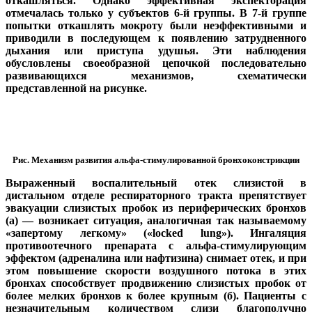
откашляться. Однако эффективная экспекторация
отмечалась только у субъектов 6-й группы. В 7-й группе
попытки откашлять мокроту были неэффективными и
приводили в последующем к появлению затрудненного
дыхания или приступа удушья. Эти наблюдения
обусловлены своеобразной цепочкой последовательно
развивающихся механизмов, схематически
представленной на рисунке.
Рис. Механизм развития альфа-стимулированной бронхоконстрикции
Выраженный воспалительный отек слизистой в
дистальном отделе респираторного тракта препятствует
эвакуации слизистых пробок из периферических бронхов
(а) — возникает ситуация, аналогичная так называемому
«запертому легкому» («locked lung»). Ингаляция
противоотечного препарата с альфа-стимулирующим
эффектом (адреналина или нафтизина) снимает отек, и при
этом повышение скорости воздушного потока в этих
бронхах способствует продвижению слизистых пробок от
более мелких бронхов к более крупным (б). Пациенты с
незначительным количеством слизи благополучно