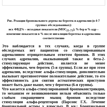
Рис. Реакция бронхиального дерева на беротек и адреналин (в 4-7
группах обследованных):
исх ФВД% – исходные показатели (МОС
); % бер и % адр –
25-75
изменение показателя в % после ингаляции беротека и адреналина
соответственно
Это наблюдается в тех случаях, когда в группе
обследуемых нет пациентов со стимулированным
адреналином отрицательным ответом бронхов. В этих
случаях адреналин, оказывающий также и бета-2-
стимулирующее действие, является не менее
эффективным, чем беротек (5-я группа). Если же при этом
адреналин, вследствие альфа-стимуляции, дополнительно
вызывает противоотечное положительное действие, то его
эффективность для снятия астматических приступов
может быть даже выше, чем у беротека (6-я группа).
Что касается альфа-стимулированной бронхоконстрикции,
то механизм ее возникновения нельзя объяснить только
слабым сокращением мышц бронхов вследствие
стимуляции альфа-рецепторов (Парсонс Г.Х. Лечение
бронхиальной астмы у взрослых. В кн.: Бронхиальная