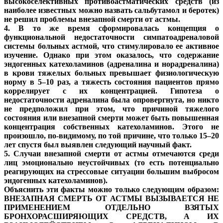
высокоселективных противоастматических средств (из
наиболее известных можно назвать сальбутамол и беротек)
не решил проблемы внезапной смерти от астмы.
4. В то же время сформировалась концепция о
функциональной недостаточности симпатоадреналовой
системы больных астмой, что стимулировало ее активное
изучение. Однако при этом оказалось, что содержание
эндогенных катехоламинов (адреналина и норадреналина)
в крови тяжелых больных превышает физиологическую
норму в 5–10 раз, а тяжесть состояния пациентов прямо
коррелирует с их концентрацией. Гипотеза о
недостаточности адреналина была опровергнута, но никто
не предположил при этом, что причиной тяжелого
состояния или внезапной смерти может быть повышенная
концентрация собственных катехоламинов. Этого не
произошло, по-видимому, по той причине, что только 15–20
лет спустя был выявлен следующий научный факт.
5. Случаи внезапной смерти от астмы отмечаются среди
лиц эмоционально неустойчивых (то есть потенциально
реагирующих на стрессовые ситуации большим выбросом
эндогенных катехоламинов).
Объяснить эти факты можно только следующим образом:
ВНЕЗАПНАЯ СМЕРТЬ ОТ АСТМЫ ВЫЗЫВАЕТСЯ НЕ
ПРИМЕНЕНИЕМ ОТДЕЛЬНО ВЗЯТЫХ
БРОНХОРАСШИРЯЮЩИХ СРЕДСТВ, А ИХ