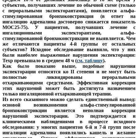
субъектов, получавших лечение по обычной схеме (только
с пероральными экспекторантами), появляется альфа-
стимулированная бронхоконстрикция (в ответ на
ингаляцию адреналина достоверно снижается показатель
МОС25-75). У пациентов, получавших лечение с
ингаляционными экспекторантами, альфа-
стимулированной бронхоконстрикции не выявляется. Чем
же отличаются пациенты 4-й группы от остальных
субъектов? Исходное обследование выявило, что у них
были наиболее выраженные нарушения экспекторации:
Texp превышало в среднем 48 ч (
см. таблицу
).
Как было показано выше, подобные нарушения
экспекторации относятся ко II степени и не могут быть
полностью ликвидированы пероральными
отхаркивающими средствами. Эффективная коррекция
этих нарушений может быть достигнута назначением
только ингаляционной отхаркивающей терапии.
Из всего сказанного можно сделать единственный вывод:
основой возникновения альфа-стимулированной
бронхоконстрикции является неполная коррекция
нарушений экспекторации. Это подтверждается и
клиническими наблюдениями в процессе исходного
обследования: у многих пациентов 6-й и 7-й групп после
ингаляции адреналина появлялись кашель и желание