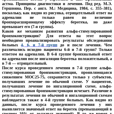
астма. Принципы диагностики и лечения. Под ред. М.Э.
Гершвина. Пер. с англ. М.: Медицина, 1984, с. 355–381),
поскольку, как видно из рисунка, отрицательный ответ на
адреналин не только равен по величине
бронхорасширяющему эффекту беротека, но даже
превышает его (7-я группа).
Каков же механизм развития альфа-стимулированной
бронхоконстрикции? Для ответа на этот вопрос
необходимо проанализировать результаты обследования
больных
4, 6, и 7-й групп
до и после лечения. Чем
различались исходно пациенты 6-й и 7-й групп? Только
ответом на адреналин. В 6-й группе бронхиальный ответ
на адреналин после ингаляции беротека положительный, а
в 7-й — отрицательный.
После курса проведенного лечения в 7-й группе альфа-
стимулированная бронхоконстрикция, проявляющаяся
снижением МОС25-75, сохраняется только у субъектов,
получавших лечение по обычной схеме. У пациентов,
получавших лечение по ингаляционной схеме, альфа-
стимулированная бронхоконстрикция исчезает. Различие в
результатах лечения по обычной и ингаляционной схемам
наблюдается также в 4-й группе больных. Как видно из
данных, после курса проведенного лечения у них
выявляется значимый ответ на беротек (превышающий в
среднем 10% от должных значений). В то же время у