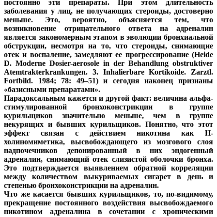
постоянно эти препараты. При этом длительность
заболевания у лиц, не получающих стероиды, достоверно
меньше. Это, вероятно, объясняется тем, что
возникновение отрицательного ответа на адреналин
является закономерным этапом в эволюции бронхиальной
обструкции, несмотря на то, что стероиды, снимающие
отек и воспаление, замедляют ее прогрессирование (Heide
D. Moderne Dosier-aerosole in der Behandlung obstruktiver
Atemtrakterkrankungen. 3. Inhalierbare Kortikoide. Zarztl.
Fortbild. 1984; 78: 49–51) и сегодня наконец признаны
«базисными препаратами».
Парадоксальным кажется и другой факт: величина альфа-
стимулированной бронхоконстрикции в группе
курильщиков значительно меньше, чем в группе
некурящих и бывших курильщиков. Понятно, что этот
эффект связан с действием никотина как Н-
холиномиметика, высвобождающего из мозгового слоя
надпочечников депонированный в них эндогенный
адреналин, снимающий отек слизистой оболочки бронха.
Это подтверждается выявлением обратной корреляции
между количеством выкуриваемых сигарет в день и
степенью бронхоконстрикции на адреналин.
Что же касается бывших курильщиков, то, по-видимому,
прекращение постоянного воздействия высвобождаемого
никотином адреналина в сочетании с хроническими