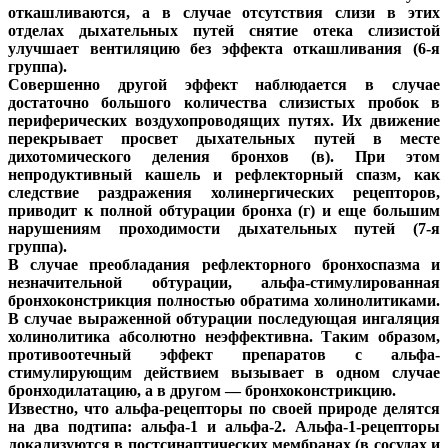
откашливаются, а в случае отсутствия слизи в этих
отделах дыхательных путей снятие отека слизистой
улучшает вентиляцию без эффекта откашливания (6-я
группа).
Совершенно другой эффект наблюдается в случае
достаточно большого количества слизистых пробок в
периферических воздухопроводящих путях. Их движение
перекрывает просвет дыхательных путей в месте
дихотомического деления бронхов (в). При этом
непродуктивный кашель и рефлекторный спазм, как
следствие раздражения холинергических рецепторов,
приводит к полной обтурации бронха (г) и еще большим
нарушениям проходимости дыхательных путей (7-я
группа).
В случае преобладания рефлекторного бронхоспазма и
незначительной обтурации, альфа-стимулированная
бронхоконстрикция полностью обратима холинолитиками.
В случае выраженной обтурации последующая ингаляция
холинолитика абсолютно неэффективна. Таким образом,
противоотечный эффект препаратов с альфа-
стимулирующим действием вызывает в одном случае
бронходилатацию, а в другом — бронхоконстрикцию.
Известно, что альфа-рецепторы по своей природе делятся
на два подтипа: альфа-1 и альфа-2. Альфа-1-рецепторы
локализуются в постсинаптических мембранах (в сосудах и