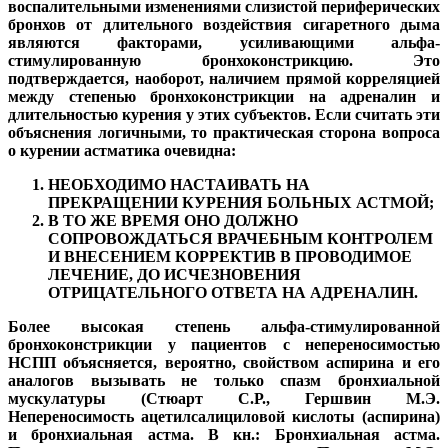
воспалительными изменениями слизистой периферических
бронхов от длительного воздействия сигаретного дыма
являются факторами, усиливающими альфа-
стимулированную бронхоконстрикцию. Это
подтверждается, наоборот, наличием прямой корреляцией
между степенью бронхоконстрикции на адреналин и
длительностью курения у этих субъектов. Если считать эти
объяснения логичными, то практическая сторона вопроса
о курении астматика очевидна:
НЕОБХОДИМО НАСТАИВАТЬ НА
ПРЕКРАЩЕНИИ КУРЕНИЯ БОЛЬНЫХ АСТМОЙ;
В ТО ЖЕ ВРЕМЯ ОНО ДОЛЖНО
СОПРОВОЖДАТЬСЯ ВРАЧЕБНЫМ КОНТРОЛЕМ
И ВНЕСЕНИЕМ КОРРЕКТИВ В ПРОВОДИМОЕ
ЛЕЧЕНИЕ, ДО ИСЧЕЗНОВЕНИЯ
ОТРИЦАТЕЛЬНОГО ОТВЕТА НА АДРЕНАЛИН.
Более высокая степень альфа-стимулированной
бронхоконстрикции у пациентов с непереносимостью
НСПП объясняется, вероятно, свойством аспирина и его
аналогов вызывать не только спазм бронхиальной
мускулатуры (Стюарт С.Р., Гершвин М.Э.
Непереносимость ацетилсалициловой кислоты (аспирина)
и бронхиальная астма. В кн.: Бронхиальная астма.