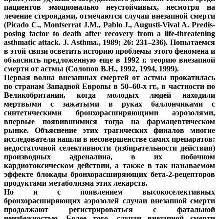
пациентов эмоционально неустойчивых, несмотря на
лечение стероидами, отмечаются случаи внезапной смерти
(Picado C., Montserrat J.M., Pablo J., Augusti-Vival A. Predis-
posing factor to death after recovery from a life-threatening
asthmatic attack. J. Asthma., 1989; 26: 231–236). Попытаемся
в этой связи осветить историю проблемы этого феномена и
объяснить предложенную еще в 1992 г. теорию внезапной
смерти от астмы (Солопов В.Н., 1992, 1994, 1999).
Первая волна внезапных смертей от астмы прокатилась
по странам Западной Европы в 50–60-х гг., в частности по
Великобритании, когда молодых людей находили
мертвыми с зажатыми в руках баллончиками с
синтетическими бронхорасширяющими аэрозолями,
впервые появившимися тогда на фармацевтическом
рынке. Объяснение этих трагических финалов многие
исследователи нашли в несовершенстве самих препаратов:
недостаточной селективности (избирательности действия)
производных адреналина, в их побочном
кардиотоксическом действии, а также в так называемом
эффекте блокады бронхорасширяющих бета-2-рецепторов
продуктами метаболизма этих лекарств.
Но и с появлением высокоселективных
бронхорасширяющих аэрозолей случаи внезапной смерти
продолжают регистрироваться с фатальной
неизбежностью. Более того, случаи внезапной смерти