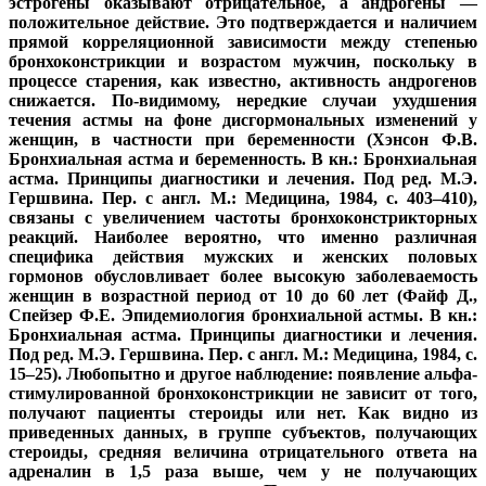
эстрогены оказывают отрицательное, а андрогены —
положительное действие. Это подтверждается и наличием
прямой корреляционной зависимости между степенью
бронхоконстрикции и возрастом мужчин, поскольку в
процессе старения, как известно, активность андрогенов
снижается. По-видимому, нередкие случаи ухудшения
течения астмы на фоне дисгормональных изменений у
женщин, в частности при беременности (Хэнсон Ф.В.
Бронхиальная астма и беременность. В кн.: Бронхиальная
астма. Принципы диагностики и лечения. Под ред. М.Э.
Гершвина. Пер. с англ. М.: Медицина, 1984, с. 403–410),
связаны с увеличением частоты бронхоконстрикторных
реакций. Наиболее вероятно, что именно различная
специфика действия мужских и женских половых
гормонов обусловливает более высокую заболеваемость
женщин в возрастной период от 10 до 60 лет (Файф Д.,
Спейзер Ф.Е. Эпидемиология бронхиальной астмы. В кн.:
Бронхиальная астма. Принципы диагностики и лечения.
Под ред. М.Э. Гершвина. Пер. с англ. М.: Медицина, 1984, с.
15–25). Любопытно и другое наблюдение: появление альфа-
стимулированной бронхоконстрикции не зависит от того,
получают пациенты стероиды или нет. Как видно из
приведенных данных, в группе субъектов, получающих
стероиды, средняя величина отрицательного ответа на
адреналин в 1,5 раза выше, чем у не получающих