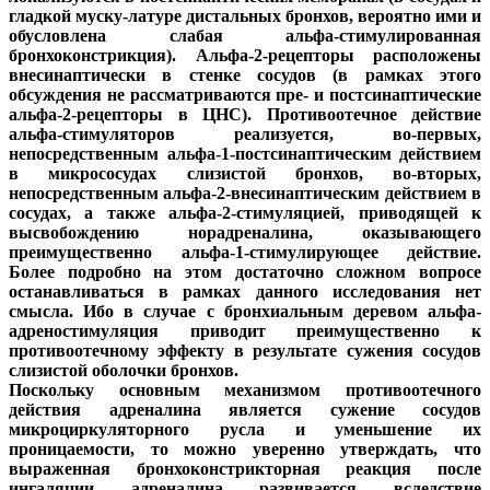
гладкой муску-латуре дистальных бронхов, вероятно ими и
обусловлена слабая альфа-стимулированная
бронхоконстрикция). Альфа-2-рецепторы расположены
внесинаптически в стенке сосудов (в рамках этого
обсуждения не рассматриваются пре- и постсинаптические
альфа-2-рецепторы в ЦНС). Противоотечное действие
альфа-стимуляторов реализуется, во-первых,
непосредственным альфа-1-постсинаптическим действием
в микрососудах слизистой бронхов, во-вторых,
непосредственным альфа-2-внесинаптическим действием в
сосудах, а также альфа-2-стимуляцией, приводящей к
высвобождению норадреналина, оказывающего
преимущественно альфа-1-стимулирующее действие.
Более подробно на этом достаточно сложном вопросе
останавливаться в рамках данного исследования нет
смысла. Ибо в случае с бронхиальным деревом альфа-
адреностимуляция приводит преимущественно к
противоотечному эффекту в результате сужения сосудов
слизистой оболочки бронхов.
Поскольку основным механизмом противоотечного
действия адреналина является сужение сосудов
микроциркуляторного русла и уменьшение их
проницаемости, то можно уверенно утверждать, что
выраженная бронхоконстрикторная реакция после
ингаляции адреналина развивается вследствие