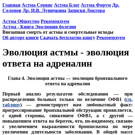
Главная
Астма Сервис
Астма Блог
Астма Форум
Др.
Солопов
Др. И.В. Луничкина
Записки Доктора
Астма Общество
Рекомендуем
Астма - Книга Эволюция болезни
Внезапная смерть от астмы и смертельные исходы
Об авторе книги
Скачать бесплатно книгу
Рекомендуем
Эволюция астмы - эволюция
ответа на адреналин
Глава 4. Эволюция астмы — эволюция бронхиального
ответа на адреналин
Первый анализ результатов обследования — при
распределении больных только по величине ОФВ1 (
см.
таблицу
) — демонстрирует нам любопытный факт:
прогрессирование бронхиальной обструкции проявляется,
с одной стороны, снижением ОФВ1, а с другой —
повышением ответа на беротек, что, по-видимому, связано
с увеличением выраженности бронхоспазма по мере
увеличения длительности заболевания. В общей массе