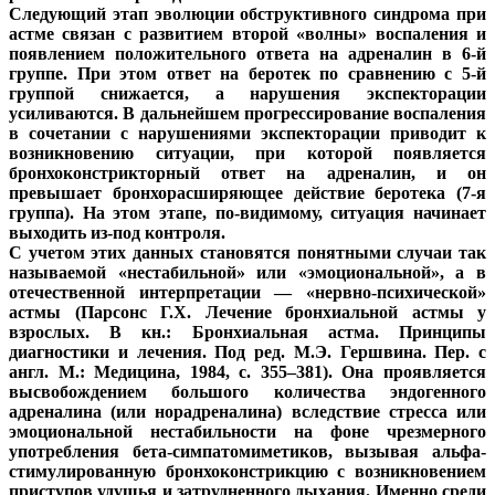
Следующий этап эволюции обструктивного синдрома при
астме связан с развитием второй «волны» воспаления и
появлением положительного ответа на адреналин в 6-й
группе. При этом ответ на беротек по сравнению с 5-й
группой снижается, а нарушения экспекторации
усиливаются. В дальнейшем прогрессирование воспаления
в сочетании с нарушениями экспекторации приводит к
возникновению ситуации, при которой появляется
бронхоконстрикторный ответ на адреналин, и он
превышает бронхорасширяющее действие беротека (7-я
группа). На этом этапе, по-видимому, ситуация начинает
выходить из-под контроля.
С учетом этих данных становятся понятными случаи так
называемой «нестабильной» или «эмоциональной», а в
отечественной интерпретации — «нервно-психической»
астмы (Парсонс Г.Х. Лечение бронхиальной астмы у
взрослых. В кн.: Бронхиальная астма. Принципы
диагностики и лечения. Под ред. М.Э. Гершвина. Пер. с
англ. М.: Медицина, 1984, с. 355–381). Она проявляется
высвобождением большого количества эндогенного
адреналина (или норадреналина) вследствие стресса или
эмоциональной нестабильности на фоне чрезмерного
употребления бета-симпатомиметиков, вызывая альфа-
стимулированную бронхоконстрикцию с возникновением
приступов удушья и затрудненного дыхания. Именно среди