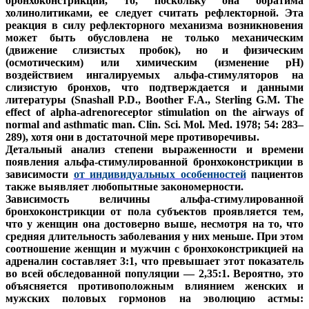
бронхоконстрикции, то, поскольку она обратима
холинолитиками, ее следует считать рефлекторной. Эта
реакция в силу рефлекторного механизма возникновения
может быть обусловлена не только механическим
(движение слизистых пробок), но и физическим
(осмотическим) или химическим (изменение pH)
воздействием ингалируемых альфа-стимуляторов на
слизистую бронхов, что подтверждается и данными
литературы (Snashall P.D., Boother F.A., Sterling G.M. The
effect of alpha-adrenoreceptor stimulation on the airways of
normal and asthmatic man. Clin. Sci. Mol. Med. 1978; 54: 283–
289), хотя они в достаточной мере противоречивы.
Детальный анализ степени выраженности и времени
появления альфа-стимулированной бронхоконстрикции в
зависимости
от индивидуальных особенностей
пациентов
также выявляет любопытные закономерности.
Зависимость величины альфа-стимулированной
бронхоконстрикции от пола субъектов проявляется тем,
что у женщин она достоверно выше, несмотря на то, что
средняя длительность заболевания у них меньше. При этом
соотношение женщин и мужчин с бронхоконстрикцией на
адреналин составляет 3:1, что превышает этот показатель
во всей обследованной популяции — 2,35:1. Вероятно, это
объясняется противоположным влиянием женских и
мужских половых гормонов на эволюцию астмы: