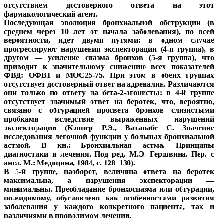
отсутствием достоверного ответа на этот
фармакологический агент.
Последующая эволюция бронхиальной обструкции (в
среднем через 10 лет от начала заболевания), по всей
вероятности, идет двумя путями: в одном случае
прогрессируют нарушения экспекторации (4-я группа), в
другом — усиление спазма бронхов (5-я группа), что
приводит к значительному снижению всех показателей
ФВД: ОФВ1 и МОС25-75. При этом в обеих группах
отсутствует достоверный ответ на адреналин. Различаются
они только по ответу на бета-2-агонисты: в 4-й группе
отсутствует значимый ответ на беротек, что, вероятно,
связано с обтурацией просвета бронхов слизистыми
пробками вследствие выраженных нарушений
экспекторации (Кэннер Р.Э., Ватанабе С. Значение
исследования легочной функции у больных бронхиальной
астмой. В кн.: Бронхиальная астма. Принципы
диагностики и лечения. Под ред. М.Э. Гершвина. Пер. с
англ. М.: Медицина, 1984, с. 128–130).
В 5-й группе, наоборот, величина ответа на беротек
максимальна, а нарушения экспекторации —
минимальны. Преобладание бронхоспазма или обтурации,
по-видимому, обусловлено как особенностями развития
заболевания у каждого конкретного пациента, так и
различиями в проводимом лечении.