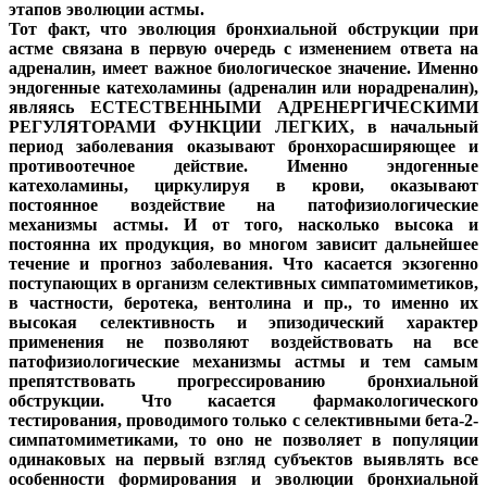
этапов эволюции астмы.
Тот факт, что эволюция бронхиальной обструкции при
астме связана в первую очередь с изменением ответа на
адреналин, имеет важное биологическое значение. Именно
эндогенные катехоламины (адреналин или норадреналин),
являясь ЕСТЕСТВЕННЫМИ АДРЕНЕРГИЧЕСКИМИ
РЕГУЛЯТОРАМИ ФУНКЦИИ ЛЕГКИХ, в начальный
период заболевания оказывают бронхорасширяющее и
противоотечное действие. Именно эндогенные
катехоламины, циркулируя в крови, оказывают
постоянное воздействие на патофизиологические
механизмы астмы. И от того, насколько высока и
постоянна их продукция, во многом зависит дальнейшее
течение и прогноз заболевания. Что касается экзогенно
поступающих в организм селективных симпатомиметиков,
в частности, беротека, вентолина и пр., то именно их
высокая селективность и эпизодический характер
применения не позволяют воздействовать на все
патофизиологические механизмы астмы и тем самым
препятствовать прогрессированию бронхиальной
обструкции. Что касается фармакологического
тестирования, проводимого только с селективными бета-2-
симпатомиметиками, то оно не позволяет в популяции
одинаковых на первый взгляд субъектов выявлять все
особенности формирования и эволюции бронхиальной